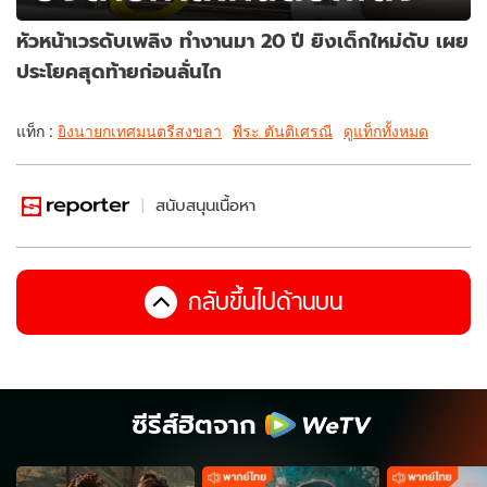
หัวหน้าเวรดับเพลิง ทำงานมา 20 ปี ยิงเด็กใหม่ดับ เผย
ประโยคสุดท้ายก่อนลั่นไก
แท็ก :
ยิงนายกเทศมนตรีสงขลา
พีระ ตันติเศรณี
ดูแท็กทั้งหมด
สนับสนุนเนื้อหา
กลับขึ้นไปด้านบน
ซีรีส์ฮิตจาก