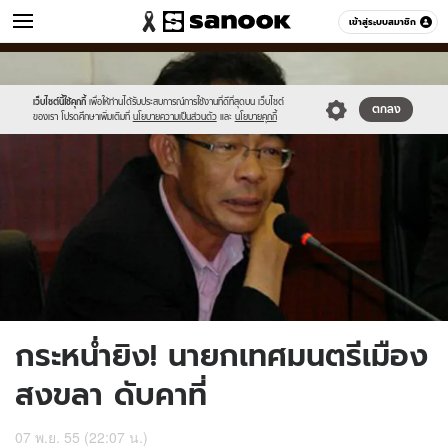
ข่าว
เข้าสู่ระบบสมาชิก
หมวดอื่นๆ
//s.isanook.com/ns/0/ud/230/1152333/news08-
Sanook
//s.isanook.com/sr/0/images/logo-
600
60
1.jpg
new-
sanook.png
เว็บไซต์นี้ใช้คุกกี้
เพื่อให้ท่านได้รับประสบการณ์การใช้งานที่ดีที่สุดบน เว็บไซต์
ตกลง
ของเรา โปรดศึกษาเพิ่มเติมที่
นโยบายความเป็นส่วนตัว
และ
นโยบายคุกกี้
กระหน่ำยิง! นายกเทศมนตรีเมือง
สงขลา ดับคาที่
07 พ.ย. 55 (22:07 น.)