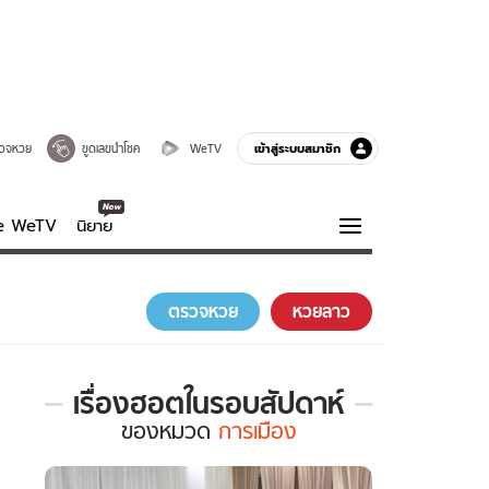
เข้าสู่ระบบสมาชิก
วจหวย
ขูดเลขนำโชค
WeTV
ve WeTV
นิยาย
รบรส
ความรู้รอบตัว
ตรวจหวย
หวยลาว
ฮาวทู
กูรู-รอบรู้
เรื่องฮอตในรอบสัปดาห์
เรื่อง
ของ
หมวด
การเมือง
ฮอต
ใน
รอบ