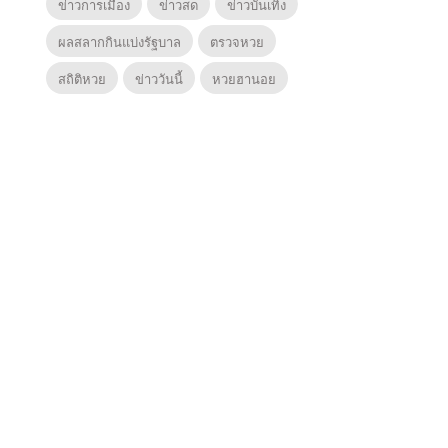
ข่าวการเมือง
ข่าวสด
ข่าวบันเทิง
ผลสลากกินแบ่งรัฐบาล
ตรวจหวย
สถิติหวย
ข่าววันนี้
หวยฮานอย