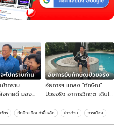
เข้ากราบ
อัยการฯ แถลง "ทักษิณ"
ลังหายดี มอง
ป่วยจริง อาการวิกฤต เดินไม่
นี้จะเป็นปกติ ทุก
ไหว-ไม่มีเสียง ให้ประกันตัว 5
ทำงาน
แสน
นวัตร
ทักษิณเยือนท่าขี้เหล็ก
ข่าวด่วน
การเมือง