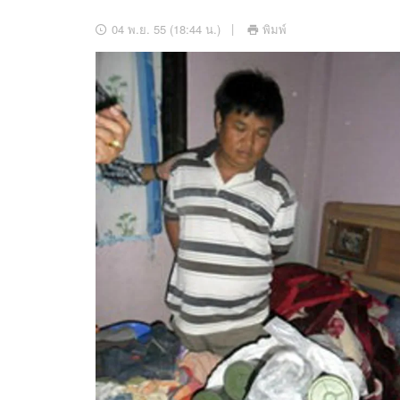
อัปเดตจีน
04 พ.ย. 55 (18:44 น.)
พิมพ์
เช็กข่าวชัวร์
ติดตามสนุกโซเชี
ดาวน์โหลดสนุกแอปฟรี
สงวนลิขสิทธิ์ ©
2569
บริษัท อิมเมจ ฟิวเจอร์ (ประเทศไทย) จำกัด