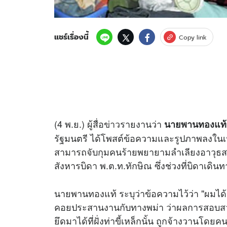
แชร์เรื่องนี้
Copy link
(4 พ.ย.) ผู้สื่อ
ข่าว
รายงานว่า
นายพานทองแท้ 
รัฐมนตรี ได้โพสต์ข้อความและรูปภาพลงในเฟสบ
สามารถจับกุมคนร้ายพยายามลำเลียงอาวุธสง
สังหารบิดา พ.ต.ท.ทักษิณ ซึ่งช่วงที่บิดาเดินท
นายพานทองแท้ ระบุว่าข้อความไว้ว่า "ผมได้ร
คอยประสานงานกับทางพม่า ว่าผลการสอบสวน
ยึดมาได้ที่ฝั่งท่าขี้เหล็กนั้น ถูกจ้างวานโดยค