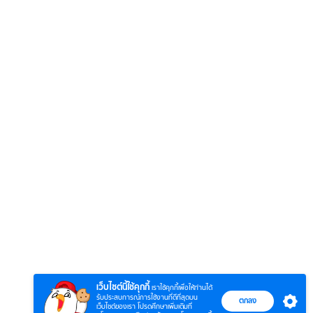
6
7
8
ตำนานจอมยุทธ์
ตำนานจอมยุทธ์
หากวิน
ร์
ภูตถังซาน
ภูตถังซาน 2
พบเธอ
r.)
(พากย์ไทย)
(พากย์ไทย)
ไทย)
เว็บไซต์นี้ใช้คุกกี้
เราใช้คุกกี้เพื่อให้ท่านได้
รับประสบการณ์การใช้งานที่ดีที่สุดบน
ตกลง
เว็บไซต์ของเรา โปรดศึกษาเพิ่มเติมที่