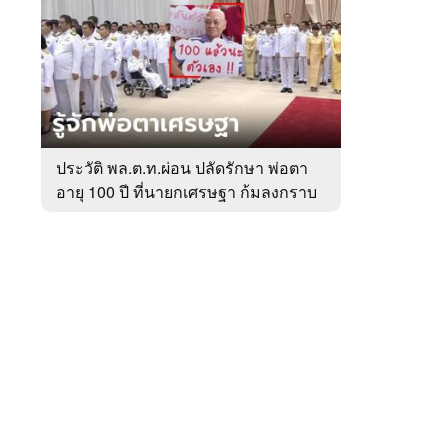
สัปดาห์
ของ
หมวด
การเมือง
 WeTV
ประวัติ พล.ต.ท.ผ่อน ปลัดรักษา พ่อตา
อายุ 100 ปี ที่นายกเศรษฐา ก้มลงกราบ
ติดต่อโฆษณา
ที่ตัก
tencentthbd
sales@tencent.co.th
รา
ร้องเรียนเนื้อหาไม่เหมาะสม
แนะนำติชม แจ้งปัญหาการใช้งาน