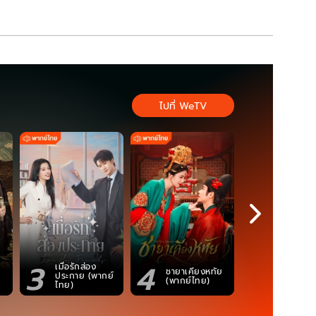
ไปที่ WeTV
3
4
5
เมื่อรักส่อง
ชายาเคียงหทัย
ซอโซ่ล่ามธี
ประกาย (พากย์
(พากย์ไทย)
(Uncut Ve
ไทย)