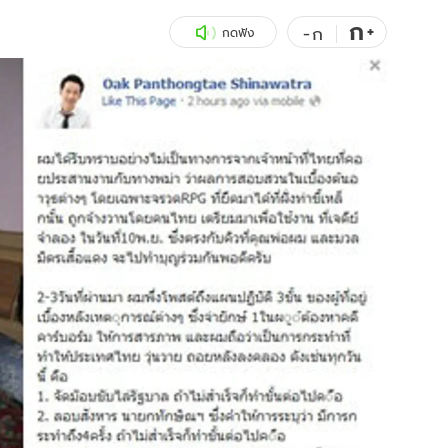
ก
สุขภาพ
+
ดูทีวี
-
ก
กดฟัง
เที่ยว-กิน
WeTV
Tasteful Thailand
Exclusive
Sanook Choice
นิยาย
ยลได้ที่
ร่วมงานกับเ