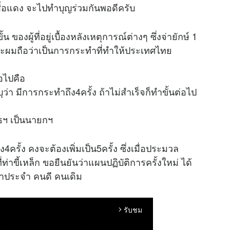
สื้อแดง จะไปทำบุญร่วมกันพอดีครับ
น ของผู้ที่อยู่เบื้องหลังเหตุการณ์ต่างๆ ซึ่งจ่ายักษ์ 1
ละผมถือว่าเป็นการกระทำที่ทำให้ประเทศไทย
่อไปคือ
่า มีการกระทำถึง4ครั้ง ถ้าไม่สำเร็จก็ทำขั้นต่อไป
ทธฯ เป็นนายกฯ
ครั้ง คงจะต้องเพิ่มเป็น5ครั้ง ซึ่งเมื่อประมวล
่าขี้เหล็ก ขอยืนยันว่าแผนปฏิบัติการครั้งใหม่ ได้
าเจ้าประจำ คนดี คนเดิม
รับชม
arrow_forward_ios