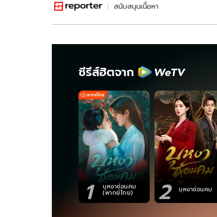
สนับสนุนเนื้อหา
ซีรีส์ฮิตจาก
1
2
บุหงาซ่อนคม
บุหงาซ่อนคม
(พากย์ไทย)