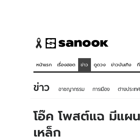
หน้าแรก
เรื่องฮอต
ข่าว
ดูดวง
ข่าวบันเทิง
ก
ข่าว
ข่าว
ดูดวง - 
อาชญากรรม
การเมือง
ต่างประเทศ
เรื่องฮอต
ดูดวง
ข่าว
หวยไทย
โอ๊ค โพสต์แฉ มีแผนล
ข่าวบันเทิง
สถิติหวยไท
เหล็ก
ข่าวกีฬา
หวยลาว
ข่าวเศรษฐกิจ