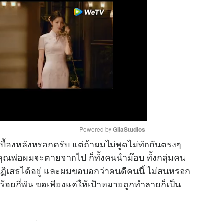
Powered by 
GliaStudios
่เบื้องหลังหรอกครับ แต่ถ้าผมไม่พูดไม่ทักกันตรงๆ
ว่าคุณพ่อผมจะตายจากไป ก็ทั้งคนนำม๊อบ ทั้งกลุ่มคน
M
งปฏิเสธได้อยู่ และผมขอบอกว่าคนดีคนนี้ ไม่สนหรอก
u
่ร้อยกี่พัน ขอเพียงแค่ให้เป้าหมายถูกทำลายก็เป็น
t
e