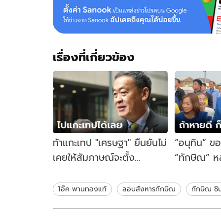
เรื่องที่เกี่ยวข้อง
ท้าแกะเทป "เศรษฐา" ยืนยันไม่
“อนุทิน” ขอ
เคยให้สัมภาษณ์จะตั้ง
“ทักษิณ” ห
"ทักษิณ" เป็นที่ปรึกษา
การเมืองจาก
คนช่วยกัน
โอ๊ค พานทองแท้
ลอบสังหารทักษิณ
ทักษิณ ชิ