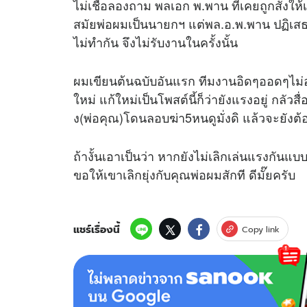
ไม่เชื่อลองถาม พลเอก พ.พาน ที่เคยถูกสั่งใ
สมัยพ่อผมเป็นนายกฯ แต่พล.อ.พ.พาน ปฏิเสธว
ไม่ทำกัน จึงไม่รับงานในครั้งนั้น
ผมเขียนต้นฉบับอันแรก ทีมงานอิดๆออดๆไม่
ใหม่ แก้ใหม่เป็นโพสต์นี้ก็ว่ายังแรงอยู่ กลัว
ง(พ่อคุณ)โดนลอบฆ่า5หนดูมั่งดิ แล้วจะยังต้อ
ถ้างั้นเอาเป็นว่า หากยังไม่เลิกเล่นแรงกันแ
ขอให้เขาเลิกยุ่งกับคุณพ่อผมสักที ดีมั๊ยครับ
แชร์เรื่องนี้
Copy link