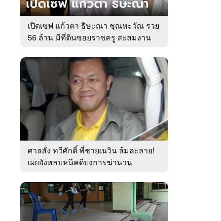
เปิดเซฟ แก้วตา ธิษะณา ชุณหะวัณ รวย
56 ล้าน มีที่ดินซอยราชครู สะสมงาน
ศิลป์
ศาลสั่ง ทวีศักดิ์ พี่ชายเนวิน ล้มละลาย!
เผยยังหลบหนีคดีบงการฆ่านาน
เกือบ10ปี