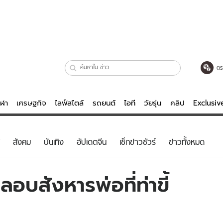
ตร
ีฬา
เศรษฐกิจ
ไลฟ์สไตล์
รถยนต์
ไอที
วัยรุ่น
คลิป
Exclusi
ตรวจหวย
ไลฟ์สไตล์
บันเทิงค
สังคม
บันเทิง
อัปเดตจีน
เช็กข่าวชัวร์
ข่าวทั้งหมด
ผู้หญิง
หนัง-ละคร
ผู้ชาย
เพลง
อบสังหารพ่อที่ท่าขี้
ย
วัยรุ่น
เกมส์
ไอที
คลิป
รถยนต์
พอดแคสต์