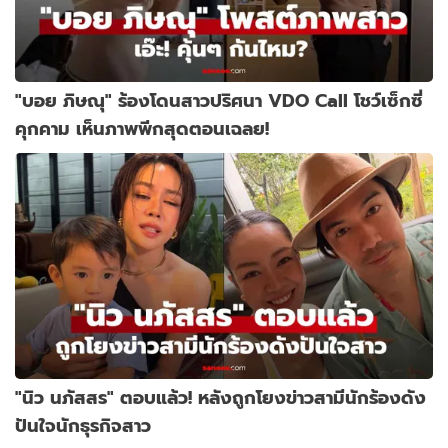
"บอย ภิษณุ" ร้องโดนสาวปริศนา VDO Call โชว์เซ็กซี่
คุกคาม เห็นภาพพีกสุดตอนเฉลย!
"นิว นภัสสร" ตอบแล้ว! หลังถูกโยงข่าวสามีนักร้องดัง
ปันใจนักธุรกิจสาว