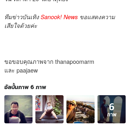
ทีม
ข่าว
บันเทิง
Sanook! News
ขอแสดงความ
เสียใจด้วยค่ะ
ขอขอบคุณภาพจาก thanapoomarm
และ paajaew
อัลบั้มภาพ 6 ภาพ
อัลบั้ม
6
ภาพ
6
ภาพ
ภาพ
ของ
ป้า