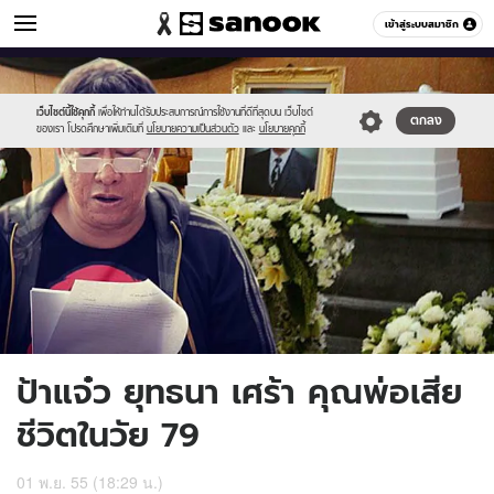
ข่าวบันเทิง
เข้าสู่ระบบสมาชิก
หมวดอื่นๆ
//s.isanook.com/ns/0/ud/230/1151175/3.1.jpg
Sanook
//s.isanook.com/sr/0/images/logo-
600
60
new-
sanook.png
เว็บไซต์นี้ใช้คุกกี้
เพื่อให้ท่านได้รับประสบการณ์การใช้งานที่ดีที่สุดบน เว็บไซต์
ตกลง
ของเรา โปรดศึกษาเพิ่มเติมที่
นโยบายความเป็นส่วนตัว
และ
นโยบายคุกกี้
ป้าแจ๋ว ยุทธนา เศร้า คุณพ่อเสีย
ชีวิตในวัย 79
01 พ.ย. 55 (18:29 น.)