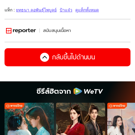
แท็ก :
ยุทธนา ลอพันธุ์ไพบูลย์
ป้าแจ๋ว
ดูแท็กทั้งหมด
สนับสนุนเนื้อหา
กลับขึ้นไปด้านบน
ซีรีส์ฮิตจาก