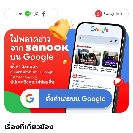
แจ๋ว
ยุทธนา
Copy link
แชร์
เศร้า
คุณ
พ่อ
เสีย
ชีวิต
ใน
วัย
79
เรื่องที่เกี่ยวข้อง