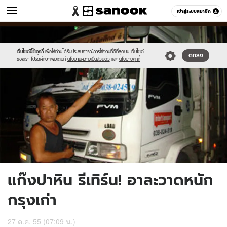
ข่าว
เข้าสู่ระบบสมาชิก
หมวดอื่นๆ
//s.isanook.com/ns/0/ud/230/1150183/3.jpg
Sanook
//s.isanook.com/sr/0/images/logo-
600
60
new-
sanook.png
เว็บไซต์นี้ใช้คุกกี้
เพื่อให้ท่านได้รับประสบการณ์การใช้งานที่ดีที่สุดบน เว็บไซต์
ตกลง
ของเรา โปรดศึกษาเพิ่มเติมที่
นโยบายความเป็นส่วนตัว
และ
นโยบายคุกกี้
แก๊งปาหิน รีเทิร์น! อาละวาดหนัก
กรุงเก่า
27 ต.ค. 55 (07:09 น.)