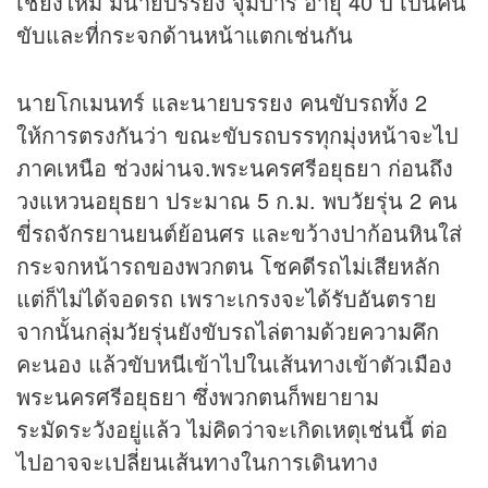
เชียงใหม่ มีนายบรรยง จุมปารี อายุ 40 ปี เป็นคน
ขับและที่กระจกด้านหน้าแตกเช่นกัน
นายโกเมนทร์ และนายบรรยง คนขับรถทั้ง 2
ให้การตรงกันว่า ขณะขับรถบรรทุกมุ่งหน้าจะไป
ภาคเหนือ ช่วงผ่านจ.พระนครศรีอยุธยา ก่อนถึง
วงแหวนอยุธยา ประมาณ 5 ก.ม. พบวัยรุ่น 2 คน
ขี่รถจักรยานยนต์ย้อนศร และขว้างปาก้อนหินใส่
กระจกหน้ารถของพวกตน โชคดีรถไม่เสียหลัก
แต่ก็ไม่ได้จอดรถ เพราะเกรงจะได้รับอันตราย
จากนั้นกลุ่มวัยรุ่นยังขับรถไล่ตามด้วยความคึก
คะนอง แล้วขับหนีเข้าไปในเส้นทางเข้าตัวเมือง
พระนครศรีอยุธยา ซึ่งพวกตนก็พยายาม
ระมัดระวังอยู่แล้ว ไม่คิดว่าจะเกิดเหตุเช่นนี้ ต่อ
ไปอาจจะเปลี่ยนเส้นทางในการเดินทาง