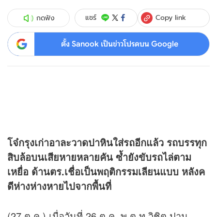
Copy link
แชร์
กดฟัง
ตั้ง Sanook เป็นข่าวโปรดบน Google
โจ๋กรุงเก่าอาละวาดปาหินใส่รถอีกแล้ว รถบรรทุก
สิบล้อบนเสียหายหลายคัน ซ้ำยังขับรถไล่ตาม
เหยื่อ ด้านตร.เชื่อเป็นพฤติกรรมเลียนแบบ หลังค
ดีห่างห่างหายไปจากพื้นที่
(27 ต.ค.) เมื่อวันที่ 26 ต.ค. พ.ต.ท.วิชิต ปาน