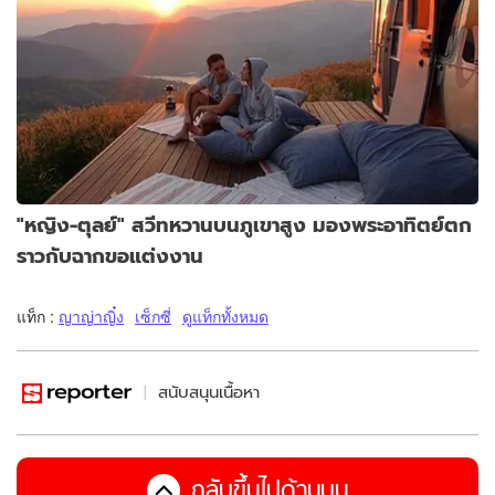
"หญิง-ตุลย์" สวีทหวานบนภูเขาสูง มองพระอาทิตย์ตก
ราวกับฉากขอแต่งงาน
แท็ก :
ญาญ่าญิ๋ง
เซ็กซี่
ดูแท็กทั้งหมด
สนับสนุนเนื้อหา
กลับขึ้นไปด้านบน