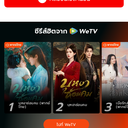
ซีรีส์ฮิตจาก
1
2
3
บุหงาซ่อนคม (พากย์
เมื่อรั
บุหงาซ่อนคม
ไทย)
(พากย์
ไปที่ WeTV