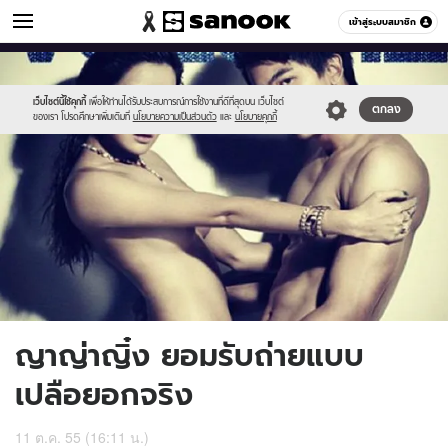
ข่าวบันเทิง
เข้าสู่ระบบสมาชิก
หมวดอื่นๆ
//s.isanook.com/ns/0/ud/229/1147391/2.jpg
Sanook
//s.isanook.com/sr/0/images/logo-
600
60
new-
sanook.png
เว็บไซต์นี้ใช้คุกกี้
เพื่อให้ท่านได้รับประสบการณ์การใช้งานที่ดีที่สุดบน เว็บไซต์
ตกลง
ของเรา โปรดศึกษาเพิ่มเติมที่
นโยบายความเป็นส่วนตัว
และ
นโยบายคุกกี้
ญาญ่าญิ๋ง ยอมรับถ่ายแบบ
เปลือยอกจริง
11 ต.ค. 55 (16:11 น.)