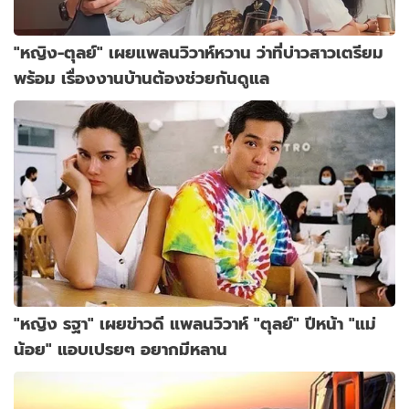
"หญิง-ตุลย์" เผยแพลนวิวาห์หวาน ว่าที่บ่าวสาวเตรียม
พร้อม เรื่องงานบ้านต้องช่วยกันดูแล
"หญิง รฐา" เผยข่าวดี แพลนวิวาห์ "ตุลย์" ปีหน้า "แม่
น้อย" แอบเปรยๆ อยากมีหลาน