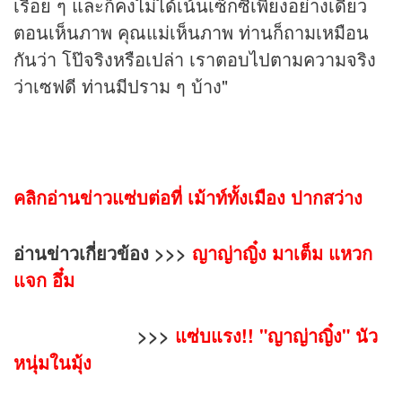
เรื่อย ๆ และก็คงไม่ได้เน้นเซ็กซี่เพียงอย่างเดียว
ตอนเห็นภาพ คุณแม่เห็นภาพ ท่านก็ถามเหมือน
กันว่า โป๊จริงหรือเปล่า เราตอบไปตามความจริง
ว่าเซฟดี ท่านมีปราม ๆ บ้าง"
คลิกอ่านข่าวแซ่บต่อที่
เม้าท์ทั้งเมือง
ปากสว่าง
อ่าน
ข่าว
เกี่ยวข้อง >>>
ญาญ่าญิ๋ง มาเต็ม แหวก
แจก อึ๋ม
>>>
แซ่บแรง!! "ญาญ่าญิ๋ง" นัว
หนุ่มในมุ้ง