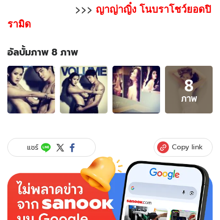
>>>
ญาญ่าญิ๋ง โนบราโชว์ยอดปิ
รามิด
อัลบั้มภาพ 8 ภาพ
อัลบั้ม
8
ภาพ
8
ภาพ
ภาพ
ของ
ญาญ่าญิ๋ง
ยอมรับ
ถ่าย
Copy link
แชร์
แบบ
เปลือย
อก
จริง