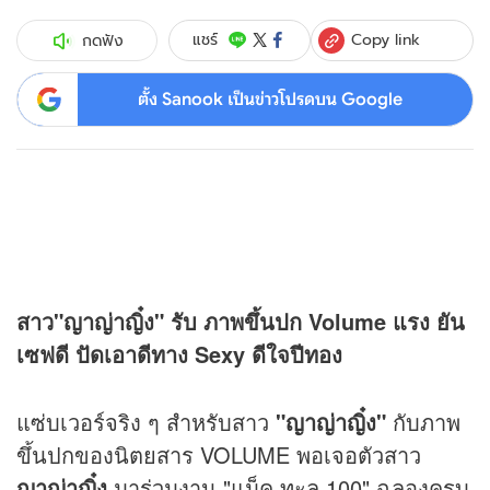
Copy link
แชร์
กดฟัง
ตั้ง Sanook เป็นข่าวโปรดบน Google
สาว"ญาญ่าญิ๋ง" รับ ภาพขึ้นปก Volume แรง ยัน
เซฟดี ปัดเอาดีทาง Sexy ดีใจปีทอง
แซ่บเวอร์จริง ๆ สำหรับสาว
"ญาญ่าญิ๋ง"
กับภาพ
ขึ้นปกของนิตยสาร VOLUME พอเจอตัวสาว
ญาญ่าญิ๋ง
มาร่วมงาน "แม็ค ทะลุ 100" ฉลองครบ