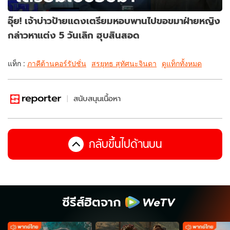
อุ๊ย! เจ้าบ่าวป้ายแดงเตรียมหอบพานไปขอขมาฝ่ายหญิง
กล่าวหาแต่ง 5 วันเลิก ฮุบสินสอด
แท็ก :
ภาคีต้านคอร์รัปชั่น
สรยุทธ สุทัศนะจินดา
ดูแท็กทั้งหมด
สนับสนุนเนื้อหา
กลับขึ้นไปด้านบน
ซีรีส์ฮิตจาก