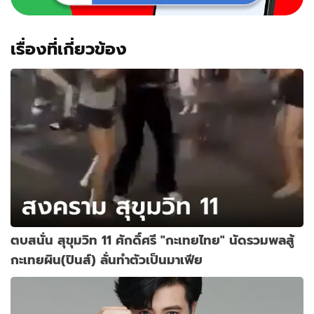
เรื่องที่เกี่ยวข้อง
ตบสนั่น สุขุมวิท 11 ศักดิ์ศรี "กะเทยไทย" นัดรวมพลสู้
กะเทยผิน(ปินส์) ลั่นทำตัวเป็นมาเฟีย