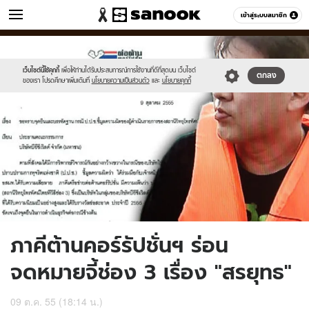
ข่าว
เข้าสู่ระบบสมาชิก
หมวดอื่นๆ
//s.isanook.com/ns/0/ud/229/1146992/news13.jpg
Sanook
//s.isanook.com/sr/0/images/logo-
600
60
new-
sanook.png
เว็บไซต์นี้ใช้คุกกี้
เพื่อให้ท่านได้รับประสบการณ์การใช้งานที่ดีที่สุดบน เว็บไซต์
ตกลง
ของเรา โปรดศึกษาเพิ่มเติมที่
นโยบายความเป็นส่วนตัว
และ
นโยบายคุกกี้
ภาคีต้านคอร์รัปชั่นฯ ร่อน
จดหมายจี้ช่อง 3 เรื่อง "สรยุทธ"
09 ต.ค. 55 (18:14 น.)