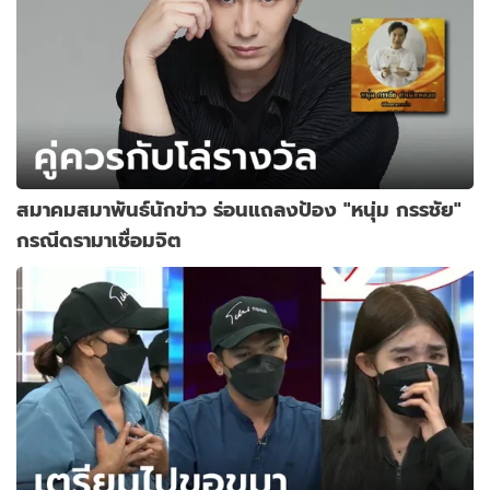
สมาคมสมาพันธ์นักข่าว ร่อนแถลงป้อง "หนุ่ม กรรชัย"
กรณีดรามาเชื่อมจิต