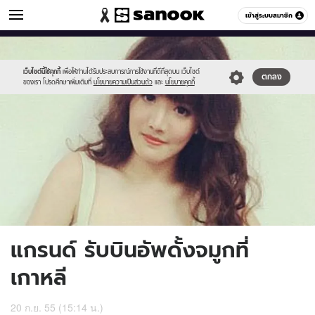
ข่าวบันเทิง
เข้าสู่ระบบสมาชิก
หมวดอื่นๆ
//s.isanook.com/ns/0/ud/228/1143456/1.jpg
Sanook
//s.isanook.com/sr/0/images/logo-
600
60
new-
sanook.png
เว็บไซต์นี้ใช้คุกกี้
เพื่อให้ท่านได้รับประสบการณ์การใช้งานที่ดีที่สุดบน เว็บไซต์
ตกลง
ของเรา โปรดศึกษาเพิ่มเติมที่
นโยบายความเป็นส่วนตัว
และ
นโยบายคุกกี้
แกรนด์ รับบินอัพดั้งจมูกที่
เกาหลี
20 ก.ย. 55 (15:14 น.)