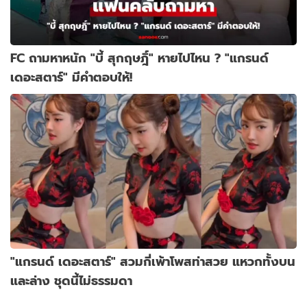
FC ถามหาหนัก "บี้ สุกฤษฎิ์" หายไปไหน ? "แกรนด์
เดอะสตาร์" มีคำตอบให้!
"แกรนด์ เดอะสตาร์" สวมกี่เพ้าโพสท่าสวย แหวกทั้งบน
และล่าง ชุดนี้ไม่ธรรมดา