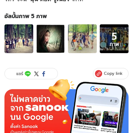
อัลบั้มภาพ 5 ภาพ
อัลบั้ม
5
ภาพ
5
ภาพ
ภาพ
ของ
ว้าว!
แก๊ง
คุณนาย
Copy link
แชร์
นุ่น
ยก
ทีม
เที่ยว
เกาหลี