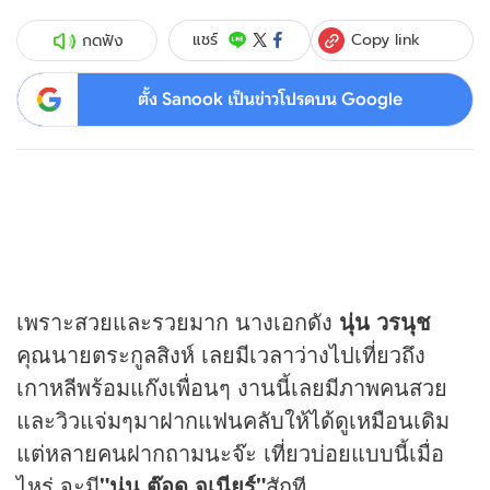
Copy link
แชร์
กดฟัง
ตั้ง Sanook เป็นข่าวโปรดบน Google
เพราะสวยและรวยมาก นางเอกดัง
นุ่น วรนุช
คุณนายตระกูลสิงห์ เลยมีเวลาว่างไปเที่ยวถึง
เกาหลีพร้อมแก๊งเพื่อนๆ งานนี้เลยมีภาพคนสวย
และวิวแจ่มๆมาฝากแฟนคลับให้ได้ดูเหมือนเดิม
แต่หลายคนฝากถามนะจ๊ะ เที่ยวบ่อยแบบนี้เมื่อ
ไหร่ จะมี
"นุ่น ต๊อด จูเนียร์"
สักที