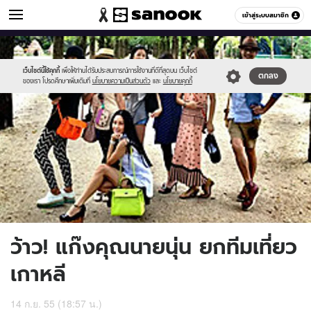
ข่าวบันเทิง
เข้าสู่ระบบสมาชิก
หมวดอื่นๆ
//s.isanook.com/ns/0/ud/228/1142319/1.jpg
Sanook
//s.isanook.com/sr/0/images/logo-
600
60
new-
sanook.png
เว็บไซต์นี้ใช้คุกกี้
เพื่อให้ท่านได้รับประสบการณ์การใช้งานที่ดีที่สุดบน เว็บไซต์
ตกลง
ของเรา โปรดศึกษาเพิ่มเติมที่
นโยบายความเป็นส่วนตัว
และ
นโยบายคุกกี้
ว้าว! แก๊งคุณนายนุ่น ยกทีมเที่ยว
เกาหลี
14 ก.ย. 55 (18:57 น.)