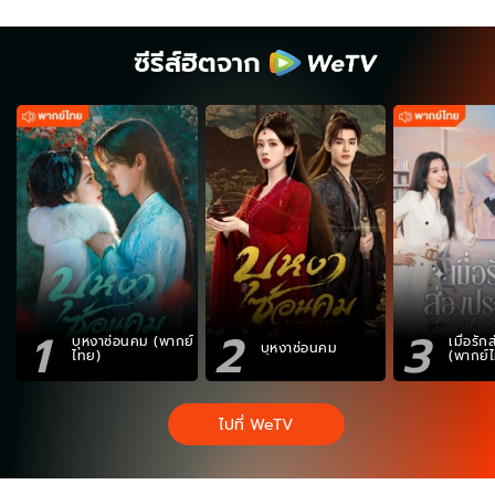
ซีรีส์ฮิตจาก
1
2
3
บุหงาซ่อนคม (พากย์
เมื่อรั
บุหงาซ่อนคม
ไทย)
(พากย์
ไปที่ WeTV