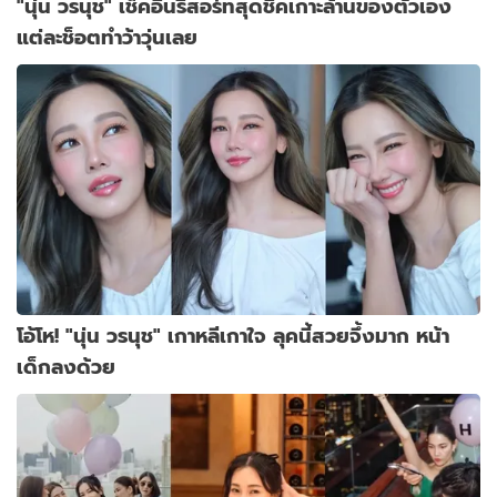
"นุ่น วรนุช" เช็คอินรีสอร์ทสุดชิคเกาะล้านของตัวเอง
แต่ละช็อตทำว้าวุ่นเลย
โอ้โห! "นุ่น วรนุช" เกาหลีเกาใจ ลุคนี้สวยจึ้งมาก หน้า
เด็กลงด้วย