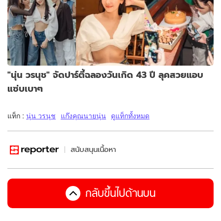
"นุ่น วรนุช" จัดปาร์ตี้ฉลองวันเกิด 43 ปี ลุคสวยแอบ
แซ่บเบาๆ
แท็ก :
นุ่น วรนุช
แก๊งคุณนายนุ่น
ดูแท็กทั้งหมด
สนับสนุนเนื้อหา
กลับขึ้นไปด้านบน