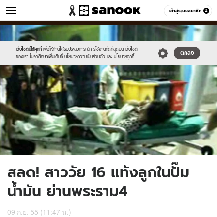
ข่าว
เข้าสู่ระบบสมาชิก
หมวดอื่นๆ
//s.isanook.com/ns/0/ud/228/1141275/6.jpg
Sanook
//s.isanook.com/sr/0/images/logo-
600
60
new-
sanook.png
เว็บไซต์นี้ใช้คุกกี้
เพื่อให้ท่านได้รับประสบการณ์การใช้งานที่ดีที่สุดบน เว็บไซต์
ตกลง
ของเรา โปรดศึกษาเพิ่มเติมที่
นโยบายความเป็นส่วนตัว
และ
นโยบายคุกกี้
สลด! สาววัย 16 แท้งลูกในปั๊ม
น้ำมัน ย่านพระราม4
09 ก.ย. 55 (11:47 น.)