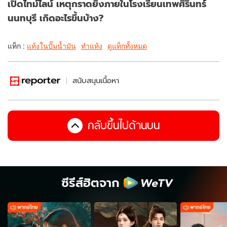
เปิดไทม์ไลน์ เหตุกราดยิงภายในโรงเรียนเทพศิรินทร์
นนทบุรี เกิดอะไรขึ้นบ้าง?
แท็ก :
แท้งในปั๊มน้ำมัน
ทำแท้ง
ดูแท็กทั้งหมด
สนับสนุนเนื้อหา
กลับขึ้นไปด้านบน
ซีรีส์ฮิตจาก