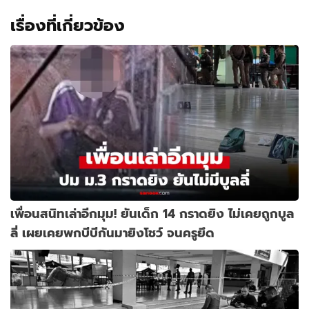
เรื่องที่เกี่ยวข้อง
เพื่อนสนิทเล่าอีกมุม! ยันเด็ก 14 กราดยิง ไม่เคยถูกบูล
ลี่ เผยเคยพกบีบีกันมายิงโชว์ จนครูยึด