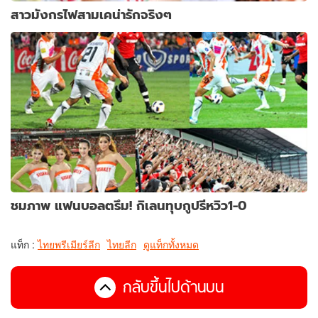
สาวมังกรไฟสามเคน่ารักจริงๆ
ชมภาพ แฟนบอลตรึม! กิเลนทุบกูปรีหวิว1-0
แท็ก :
ไทยพรีเมียร์ลีก
ไทยลีก
ดูแท็กทั้งหมด
กลับขึ้นไปด้านบน