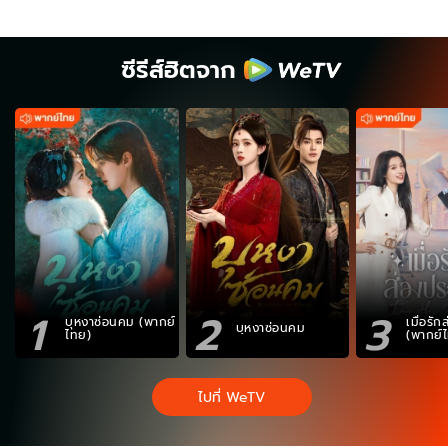
ซีรีส์ฮิตจาก
1
2
3
บุหงาซ่อนคม (พากย์
เมื่อรั
บุหงาซ่อนคม
ไทย)
(พากย์
ไปที่ WeTV