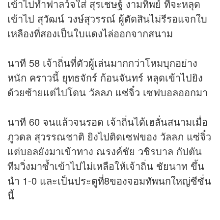
เข้าไปทำฟาลว์จใส่ สุรเชษฐ์ งามทิพย์ ที่จะหลุด
เข้าไป สุวัฒน์ วงษ์สุวรรณ์ ผู้ตัดสินไม่รีรอแจกใบ
เหลืองที่สองเป็นใบแดงไล่ออกจากสนาม
นาที 58 เจ้าถิ่นที่ตัวผู้เล่นมากกว่าโหมบุกอย่าง
หนัก คราวนี้ ยุทธจักร์ ก้อนจันทร์ หลุดเข้าไปยิง
ด้วยซ้ายแต่ไปโดน วัลลภ แซ่จิ๋ว เซฟบอลออกมา
นาที 60 จนแล้วจนรอด เจ้าถิ่นได้เฮลั่นสนามเมื่อ
ภูวดล สุวรรณชาติ ยิงไปติดเซฟของ วัลลภ แซ่จิ๋ว
แต่บอลยังมาเข้าทาง ณรงค์ชัย วชิรบาล กัปตัน
ทีมวิ่งมาซ้ำเข้าไปไม่เหลือให้เจ้าถิ่น ชัยนาท ขึ้น
นำ 1-0 และเป็นประตูที่8ของจอมทัพนกใหญ่ซีซั่น
นี้