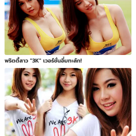
พริตตี้สาว "3K" เวอร์ชั่นอึ๋มทะลัก!