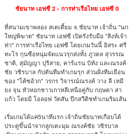
ชัยนาท เอฟซี 2 - การท่าเรือไทย เอฟซี 0
ที่สนามเขาพลอง สเตเดี้ยม จ.ชัยนาท เจ้าถิ่น "นก
ใหญ่พิฆาต" ชัยนาท เอฟซี เปิดรังรับมือ "สิงห์เจ้า
ท่า" การท่าเรือไทย เอฟซี โดยเกมวันนี้ อิสระ ศรี
ทะโร กุนซือหนุ่มจัดแนวรุกส่งทั้ง ภูวดล สุวรรณ
ชาติ, สุมัญญา ปุริสาย, คาร์แรน บิทัง และณรงค์
ชัย วชิรบาล กัปตันทีมทำเกมรุก ส่วนฝั่งทีมเยือน
ของ "โค้ชอ้วก" วรกร วิจารณ์ณรงค์ วาง ลี เหมี
ยง จุน หัวหอกชาวเกาหลีเหนือคู่กับ กฤษดา สา
แก้ว โดยมี โอลอฟ วัตสัน ปีกสวีดิชทำเกมริมเส้น
เริ่มเกมได้แค่5นาทีแรก เจ้าถิ่นชัยนาทเกือบได้
ประตูขึ้นนำจากลูกเตะมุม ณรงค์ชัย วชิรบาล