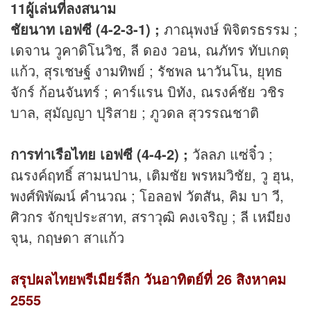
11ผู้เล่นที่ลงสนาม
ชัยนาท เอฟซี (4-2-3-1) ;
ภาณุพงษ์ พิจิตรธรรม ;
เดจาน วูคาดิโนวิช, ลี ดอง วอน, ณภัทร ทับเกตุ
แก้ว, สุรเชษฐ์ งามทิพย์ ; รัชพล นาวันโน, ยุทธ
จักร์ ก้อนจันทร์ ; คาร์แรน บิทัง, ณรงค์ชัย วชิร
บาล, สุมัญญา ปุริสาย ; ภูวดล สุวรรณชาติ
การท่าเรือไทย เอฟซี (4-4-2) ;
วัลลภ แซ่จิ๋ว ;
ณรงค์ฤทธิ์ สามนปาน, เติมชัย พรหมวิชัย, วู ฮุน,
พงศ์พิพัฒน์ คำนวณ ; โอลอฟ วัตสัน, คิม บา วี,
ศิวกร จักขุประสาท, สราวุฒิ คงเจริญ ; ลี เหมียง
จุน, กฤษดา สาแก้ว
สรุปผลไทยพรีเมียร์ลีก วันอาทิตย์ที่ 26 สิงหาคม
2555