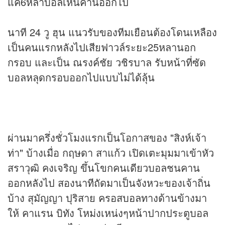
แค่6หลาบอลเหินคานออกไป
นาที 24 วู ฮุน แนวรับของทีมเยือนต้องโดนเหลือง
เป็นคนแรกหลังไปเสียฟาวล์ระยะ25หลานอก
กรอบ และเป็น ณรงค์ชัย วชิรบาล รับหน้าที่ซัด
บอลหลุดกรอบออกไปแบบไม่ได้ลุ้น
ผ่านมาครึ่งชั่วโมงแรกเป็นโอกาสของ "สิงห์เจ้า
ท่า" บ้างเมื่อ กฤษดา สาแก้ว เปิดเตะมุมมาเข้าหัว
สราวุฒิ คงเจริญ ขึ้นโขกคนเดียวบอลชนคาน
ออกหลังไป สองนาทีถัดมาเป็นจังหวะของเจ้าถิ่น
บ้าง สุมัญญา ปุริสาย ครอสบอลทางด้านข้างมา
ให้ คาแรน บิทัง โหม่งเหน่งๆหน้าปากประตูบอล