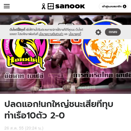
ข่าว
เข้าสู่ระบบสมาชิก
หมวดอื่นๆ
//s.isanook.com/ns/0/ud/227/1138634/chinat-
Sanook
//s.isanook.com/sr/0/images/logo-
600
60
port-
new-
news.jpg
sanook.png
เว็บไซต์นี้ใช้คุกกี้
เพื่อให้ท่านได้รับประสบการณ์การใช้งานที่ดีที่สุดบน เว็บไซต์
ตกลง
ของเรา โปรดศึกษาเพิ่มเติมที่
นโยบายความเป็นส่วนตัว
และ
นโยบายคุกกี้
ปลดแอก!นกใหญ่ชนะเสียทีทุบ
ท่าเรือ10ตัว 2-0
26 ส.ค. 55 (20:24 น.)