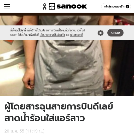
ข่าว
เข้าสู่ระบบสมาชิก
หมวดอื่นๆ
//s.isanook.com/ns/0/ud/227/1137284/1.jpg
Sanook
//s.isanook.com/sr/0/images/logo-
600
60
new-
sanook.png
เว็บไซต์นี้ใช้คุกกี้
เพื่อให้ท่านได้รับประสบการณ์การใช้งานที่ดีที่สุดบน เว็บไซต์
ตกลง
ของเรา โปรดศึกษาเพิ่มเติมที่
นโยบายความเป็นส่วนตัว
และ
นโยบายคุกกี้
ผู้โดยสารฉุนสายการบินดีเลย์
สาดน้ำร้อนใส่แอร์สาว
20 ส.ค. 55 (11:19 น.)