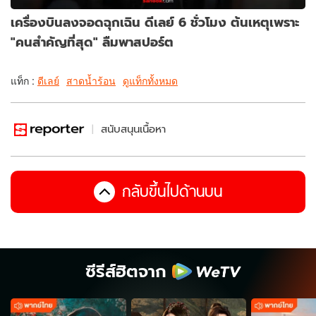
เครื่องบินลงจอดฉุกเฉิน ดีเลย์ 6 ชั่วโมง ต้นเหตุเพราะ
"คนสำคัญที่สุด" ลืมพาสปอร์ต
แท็ก :
ดีเลย์
สาดน้ำร้อน
ดูแท็กทั้งหมด
สนับสนุนเนื้อหา
กลับขึ้นไปด้านบน
ซีรีส์ฮิตจาก