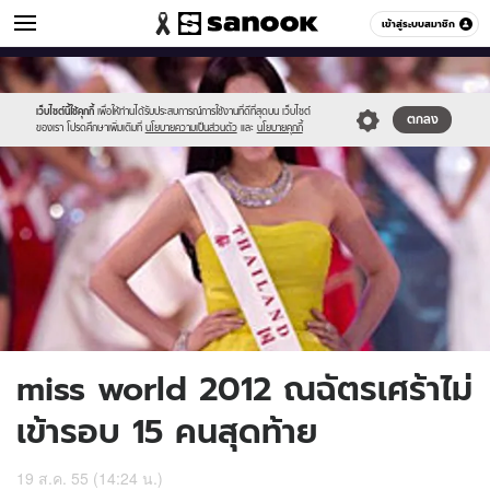
ข่าวบันเทิง
เข้าสู่ระบบสมาชิก
หมวดอื่นๆ
//s.isanook.com/ns/0/ud/227/1137154/0.jpg
Sanook
//s.isanook.com/sr/0/images/logo-
600
60
new-
sanook.png
เว็บไซต์นี้ใช้คุกกี้
เพื่อให้ท่านได้รับประสบการณ์การใช้งานที่ดีที่สุดบน เว็บไซต์
ตกลง
ของเรา โปรดศึกษาเพิ่มเติมที่
นโยบายความเป็นส่วนตัว
และ
นโยบายคุกกี้
miss world 2012 ณฉัตรเศร้าไม่
เข้ารอบ 15 คนสุดท้าย
19 ส.ค. 55 (14:24 น.)