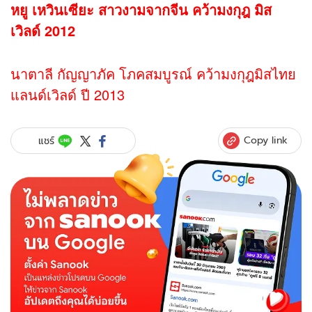
หยู เหวินเซียะ สาวงามจากจีน คว้ามงกุฎ มิส
เวิลด์ 2012
นาตาลี กัญญาภัค โภคสมบูรณ์ คว้ามงกุฎมิสไทย
แลนด์เวิลด์ ปี 2013
Copy link
แชร์