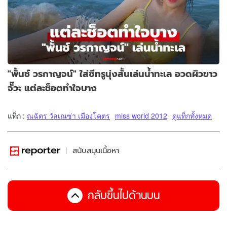
"พั้นช์ วรกาญจน์" ใส่ซีทรูนุ่งสั้นเล่นน้ำทะเล อวดผิวขาว
จั๊วะ แต่ละช็อตทำใจบาง
แท็ก :
ณฉัตร วัลเณซ่า เมืองโคตร
miss world 2012
ดูแท็กทั้งหมด
สนับสนุนเนื้อหา
กลับขึ้นไปด้านบน