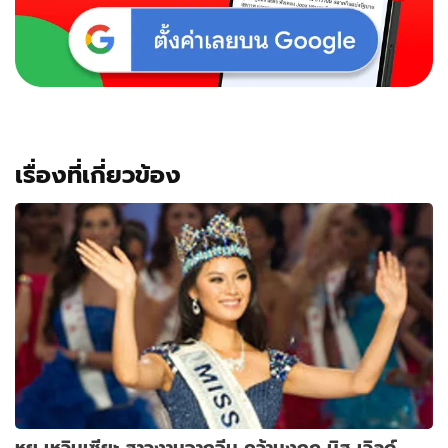
เรื่องที่เกี่ยวข้อง
หยู เหวินเซียะ สาวงามจากจีน คว้ามงกุฎ มิส เวิลด์