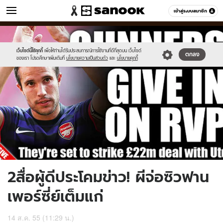
ข่าว
เข้าสู่ระบบสมาชิก
หมวดอื่นๆ
//s.isanook.com/ns/0/ud/227/1136176/4.jpg
Sanook
//s.isanook.com/sr/0/images/logo-
600
60
new-
sanook.png
เว็บไซต์นี้ใช้คุกกี้
เพื่อให้ท่านได้รับประสบการณ์การใช้งานที่ดีที่สุดบน เว็บไซต์
ตกลง
ของเรา โปรดศึกษาเพิ่มเติมที่
นโยบายความเป็นส่วนตัว
และ
นโยบายคุกกี้
2สื่อผู้ดีประโคมข่าว! ผีจ่อซิวฟาน
เพอร์ซี่ย์เต็มแก่
14 ส.ค. 55 (11:29 น.)