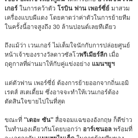
เกอร์
ในการคว้าตัว
โรบิน ฟาน เพอร์ซี่ย์
มาสวม
เครื่องแบบผีแดง โดยคาดว่าค่าตัวในการย้ายทีม
ในครั้งนี้อาจสูงถึง 30 ล้านปอนด์เลยทีเดียว
ถึงแม้ว่า เวนเกอร์ ไม่เต็มใจนักกับการปล่อยศูนย์
หน้าเจ้าของรางวัลดาวซัลโว
พรีเมียร์ลีก
เมื่อ
ฤดูกาลที่ผ่านมาให้กับคู่แข่งอย่าง
แมนฯยูฯ
แต่ตัวฟาน เพอร์ซี่ย์ ต้องการย้ายออกจากถิ่นเอมิ
เรตส์ สเตเดี้ยม ซึ่งอาจจะทำให้เวนเกอร์ต้อง
ตัดสินใจขายไปในที่สุด
ขณะที่
"เดอะ ซัน"
สื่อจอมแฉของอังกฤษ ก็ตีข่าว
ในทำนองเดียวกันโดยบอกว่า
อาร์เซนอล
พร้อมที่
จะเจรจากับ
แมนฯยูไนเต็ด
ในการย้ายทีมของ