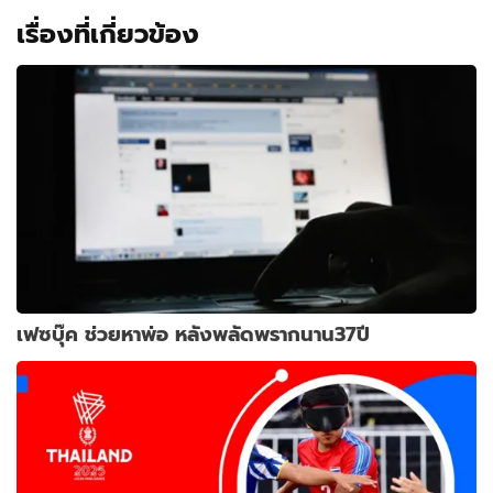
เรื่องที่เกี่ยวข้อง
เฟซบุ๊ค ช่วยหาพ่อ หลังพลัดพรากนาน37ปี