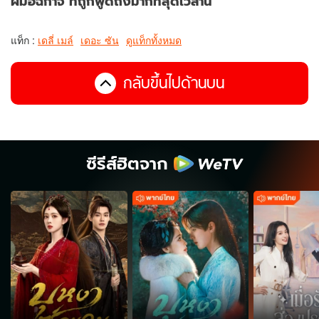
ฝีมือฉกาจ ที่ถูกพูดถึงมากที่สุดเวลานี้
แท็ก :
เดลี่ เมล์
เดอะ ซัน
ดูแท็กทั้งหมด
กลับขึ้นไปด้านบน
ซีรีส์ฮิตจาก