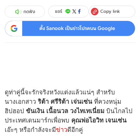
Copy link
แชร์
กดฟัง
ตั้ง Sanook เป็นข่าวโปรดบน Google
ดูท่าคู่นี้จะรักจริงหวังแต่งแล้วแน่ๆ สำหรับ
นางเอกสาว
ริต้า ศรีริต้า เจ่นเซ่น
ที่ควงหนุ่ม
ฮิปฮอป
ขันเงิน เนื้อนวล วงไทเทเนี่ยม
บินไกลไป
ประเทศเดนมาร์กเพื่อพบ
คุณพ่อไอวิท เจนเซ่น
เอ๊ะๆ หรือกำลังจะมี
ข่าว
ดีอีกคู่