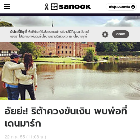
ข่าวบันเทิง
เข้าสู่ระบบสมาชิก
หมวดอื่นๆ
//s.isanook.com/ns/0/ud/226/1131611/5.jpg
Sanook
//s.isanook.com/sr/0/images/logo-
600
60
new-
sanook.png
เว็บไซต์นี้ใช้คุกกี้
เพื่อให้ท่านได้รับประสบการณ์การใช้งานที่ดีที่สุดบน เว็บไซต์
ตกลง
ของเรา โปรดศึกษาเพิ่มเติมที่
นโยบายความเป็นส่วนตัว
และ
นโยบายคุกกี้
อัยย่ะ! ริต้าควงขันเงิน พบพ่อที่
เดนมาร์ก
22 ก.ค. 55 (11:08 น.)