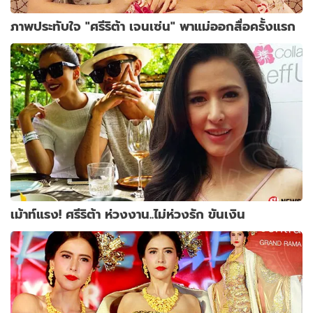
ภาพประทับใจ "ศรีริต้า เจนเซ่น" พาแม่ออกสื่อครั้งแรก
เม้าท์แรง! ศรีริต้า ห่วงงาน..ไม่ห่วงรัก ขันเงิน