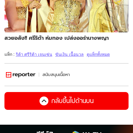
สวยอลัง!! ศรีริต้า ห่มทอง เปล่งออร่านางพญา
แท็ก :
ริต้า ศรีริต้า เจนเซ่น
ขันเงิน เนื้อนวล
ดูแท็กทั้งหมด
สนับสนุนเนื้อหา
กลับขึ้นไปด้านบน