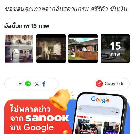
ขอขอบคุณภาพจากอินสตาแกรม ศรีริต้า ขันเงิน
อัลบั้มภาพ 15 ภาพ
อัลบั้ม
15
ภาพ
15
ภาพ
ภาพ
ของ
อัย
ย่ะ!
ริ
Copy link
แชร์
ต้า
ควง
ขัน
เงิน
พบ
พ่อ
ที่
เดนมาร์ก