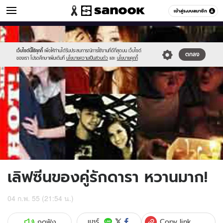
ข่าวบันเทิง
เข้าสู่ระบบสมาชิก
หมวดอื่นๆ
//s.isanook.com/ns/0/ud/219/1095918/1.jpg
Sanook
//s.isanook.com/sr/0/images/logo-
600
60
new-
sanook.png
เว็บไซต์นี้ใช้คุกกี้
เพื่อให้ท่านได้รับประสบการณ์การใช้งานที่ดีที่สุดบน เว็บไซต์
ตกลง
ของเรา โปรดศึกษาเพิ่มเติมที่
นโยบายความเป็นส่วนตัว
และ
นโยบายคุกกี้
เลิฟซีนของคู่รักดารา หวานมาก!
04 ก.พ. 55 (21:54 น.)
Copy link
แชร์
กดฟัง