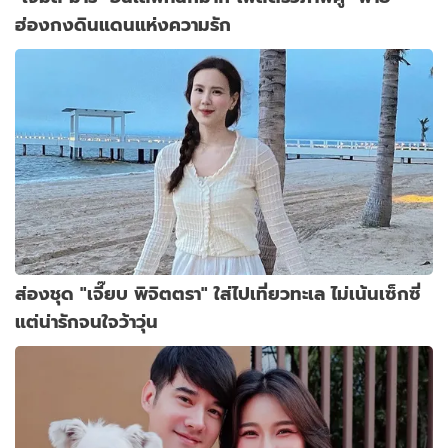
ฮ่องกงดินแดนแห่งความรัก
ส่องชุด "เจี๊ยบ พิจิตตรา" ใส่ไปเที่ยวทะเล ไม่เน้นเซ็กซี่
แต่น่ารักจนใจว้าวุ่น