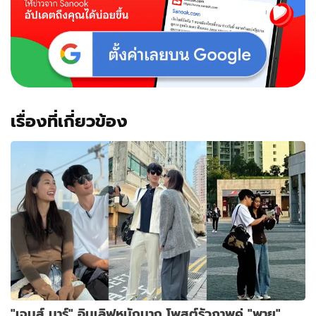
เรื่องที่เกี่ยวข้อง
"เจมส์ มาร์" อินเลิฟหนักมาก โพสต์รัวภาพคู่ "พาย"