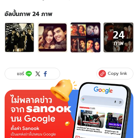
อัลบั้มภาพ 24 ภาพ
อัลบั้ม
24
ภาพ
24
ภาพ
ภาพ
ของ
เลิฟ
ซีน
ของ
Copy link
แชร์
คู่รัก
ดารา
หวาน
มาก!