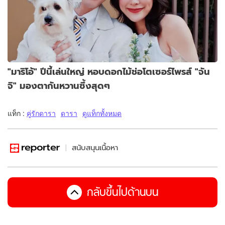
"มาริโอ้" ปีนี้เล่นใหญ่ หอบดอกไม้ช่อโตเซอร์ไพรส์ "จัน
จิ" มองตากันหวานซึ้งสุดๆ
แท็ก :
คู่รักดารา
ดารา
ดูแท็กทั้งหมด
สนับสนุนเนื้อหา
กลับขึ้นไปด้านบน