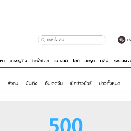
ตร
ีฬา
เศรษฐกิจ
ไลฟ์สไตล์
รถยนต์
ไอที
วัยรุ่น
คลิป
Exclusi
ตรวจหวย
ไลฟ์สไตล์
บันเทิงค
สังคม
บันเทิง
อัปเดตจีน
เช็กข่าวชัวร์
ข่าวทั้งหมด
ผู้หญิง
หนัง-ละคร
ผู้ชาย
เพลง
ย
วัยรุ่น
เกมส์
500
ไอที
คลิป
รถยนต์
พอดแคสต์