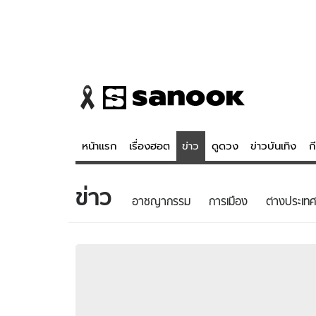
หน้าแรก
เรื่องฮอต
ข่าว
ดูดวง
ข่าวบันเทิง
ก
ข่าว
ข่าว
ดูดวง - 
อาชญากรรม
การเมือง
ต่างประเทศ
เรื่องฮอต
ดูดวง
ข่าว
หวยไทย
ข่าวบันเทิง
สถิติหวยไท
ข่าวกีฬา
หวยลาว
ข่าวเศรษฐกิจ