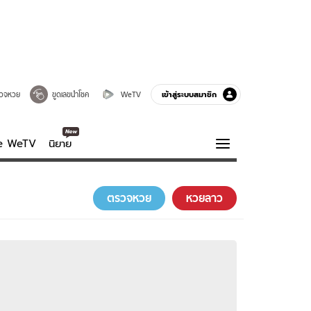
เข้าสู่ระบบสมาชิก
วจหวย
ขูดเลขนำโชค
WeTV
ve WeTV
นิยาย
รบรส
ความรู้รอบตัว
ตรวจหวย
หวยลาว
ฮาวทู
กูรู-รอบรู้