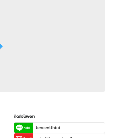
 WeTV
ติดต่อโฆษณา
tencentthbd
sales@tencent.co.th
รา
ร้องเรียนเนื้อหาไม่เหมาะสม
แนะนำติชม แจ้งปัญหาการใช้งาน
ติดต่อโฆษณา
tencentthbd
Add