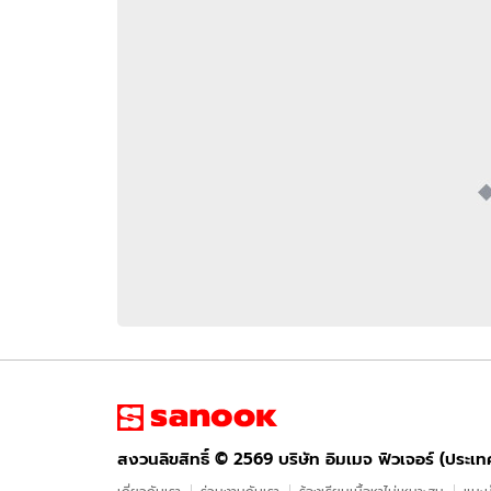
อัปเดตจีน
เช็กข่าวชัวร์
ติดตามสนุกโซเชี
ดาวน์โหลดสนุกแอปฟรี
สงวนลิขสิทธิ์ ©
2569
บริษัท อิมเมจ ฟิวเจอร์ (ประเทศไทย) จำกัด
สงวนลิขสิทธิ์ ©
2569
บริษัท อิมเมจ ฟิวเจอร์ (ประเ