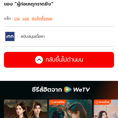
ของ “ผู้ก่อเหตุกราดยิง”
แท็ก :
เกม
บอล
ดูแท็กทั้งหมด
สนับสนุนเนื้อหา
กลับขึ้นไปด้านบน
ซีรีส์ฮิตจาก