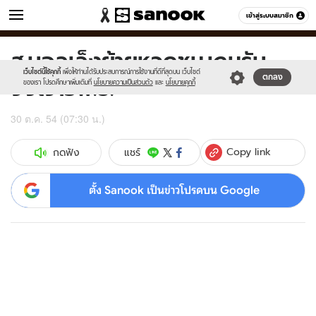
ข่าว
เข้าสู่ระบบสมาชิก
หมวดอื่นๆ
ส.บอลเล็งย้ายหวดชม.เกมรับ
Sanook
//s.isanook.com/sr/0/images/logo-
600
60
new-
เว็บไซต์นี้ใช้คุกกี้
เพื่อให้ท่านได้รับประสบการณ์การใช้งานที่ดีที่สุดบน เว็บไซต์
จิงโจ้15พ.ย.
ตกลง
sanook.png
ของเรา โปรดศึกษาเพิ่มเติมที่
นโยบายความเป็นส่วนตัว
และ
นโยบายคุกกี้
30 ต.ค. 54 (07:30 น.)
Copy link
แชร์
กดฟัง
ตั้ง Sanook เป็นข่าวโปรดบน Google