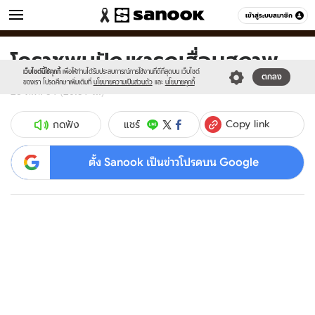
ข่าว
เข้าสู่ระบบสมาชิก
หมวดอื่นๆ
โคราชพบปัญหารถเสื่อมสภาพ
Sanook
//s.isanook.com/sr/0/images/logo-
600
60
new-
เว็บไซต์นี้ใช้คุกกี้
เพื่อให้ท่านได้รับประสบการณ์การใช้งานที่ดีที่สุดบน เว็บไซต์
ตกลง
sanook.png
ของเรา โปรดศึกษาเพิ่มเติมที่
นโยบายความเป็นส่วนตัว
และ
นโยบายคุกกี้
28 ต.ค. 54 (20:51 น.)
Copy link
แชร์
กดฟัง
ตั้ง Sanook เป็นข่าวโปรดบน Google