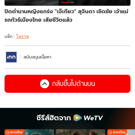
ปิดตำนานหญิงแกร่ง "เจ๊เกียว" สุจินดา เชิดชัย เจ้าแม่
รถทัวร์เมืองไทย เสียชีวิตแล้ว
แท็ก :
โคราช
สนับสนุนเนื้อหา
กลับขึ้นไปด้านบน
ซีรีส์ฮิตจาก