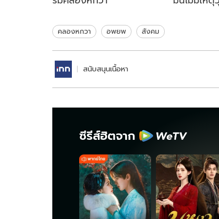
ริมคลองหกวา
มั่นไม่มีเหตุว
คลองหกวา
อพยพ
สังคม
สนับสนุนเนื้อหา
ซีรีส์ฮิตจาก