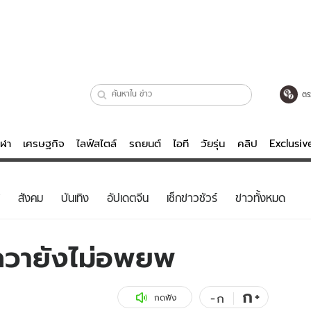
ตร
ีฬา
เศรษฐกิจ
ไลฟ์สไตล์
รถยนต์
ไอที
วัยรุ่น
คลิป
Exclusi
ตรวจหวย
ไลฟ์สไตล์
บันเทิงค
สังคม
บันเทิง
อัปเดตจีน
เช็กข่าวชัวร์
ข่าวทั้งหมด
ผู้หญิง
หนัง-ละคร
ผู้ชาย
เพลง
วายังไม่อพยพ
ย
วัยรุ่น
เกมส์
ไอที
คลิป
ก
+
-
ก
กดฟัง
รถยนต์
พอดแคสต์