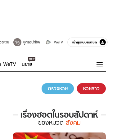
เข้าสู่ระบบสมาชิก
วจหวย
ขูดเลขนำโชค
WeTV
ve WeTV
นิยาย
รบรส
ความรู้รอบตัว
ตรวจหวย
หวยลาว
ฮาวทู
กูรู-รอบรู้
เรื่องฮอตในรอบสัปดาห์
เรื่อง
ของ
หมวด
สังคม
ฮอต
ใน
รอบ