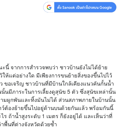
ตั้ง Sanook เป็นข่าวโปรดบน Google
สุขภาพ
ดูทีวี
เที่ยว-กิน
WeTV
Tasteful Thailand
Exclusive
Sanook Choice
นิยาย
ยลได้ที่
้ จากการสำรวจพบว่า ชาวบ้านยังไม่ได้ย้าย
้ให้แต่อย่างใด มีเพียงการขนย้ายสิ่งของขึ้นไปไว้
ว ขอเจริญ ชาวบ้านที่มีบ้านใกล้เคียงแนวคันกั้นน้ำ
ร่วมงานกับเ
นมีภาระในการเลี้ยงดูสุนัข 5 ตัว ซึ่งสุนัขเหล่านั้น
ีความผูกพันและทิ้งมันไม่ได้ ส่วนสภาพภายในบ้านนั้น
ว์ต้องย้ายขึ้นไปอยู่ด้านบนด้วยกันแล้ว พร้อมกันนี้
 ถ้าน้ำสูงระดับ 1 เมตร ก็ยังอยู่ได้ และเห็นว่าที่
าพื้นที่ต่างจังหวัดด้วยซ้ำ