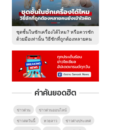
6
7
8
ยุทธ์
หากวินาทีนั้นไม่
ซอโซ่ล่ามธีร์
มหาศึ
พบเธอ (พากย์
(Uncut Ver.)
(พากย
ย)
ไทย)
ชุดชั้นในซักเครื่องได้ไหม? หรือควรซัก
ด้วยมือเท่านั้น วิธีซักที่ถูกต้องหลายคน
ยังเข้าใจผิด
คำค้นยอดฮิต
ข่าวด่วน
ข่าวด่วนออนไลน์
ข่าวสดวันนี้
หวยลาว
ข่าวต่างประเทศ