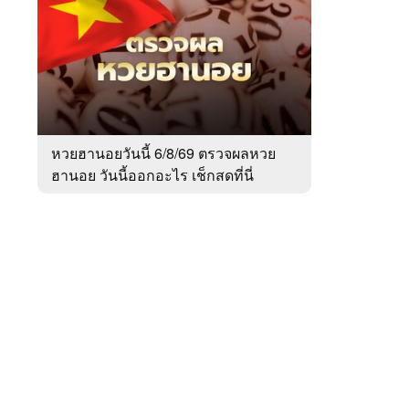
สัปดาห์
ของ
หมวด
สังคม
 WeTV
หวยฮานอยวันนี้ 6/8/69 ตรวจผลหวย
ฮานอย วันนี้ออกอะไร เช็กสดที่นี่
ติดต่อโฆษณา
tencentthbd
sales@tencent.co.th
รา
ร้องเรียนเนื้อหาไม่เหมาะสม
แนะนำติชม แจ้งปัญหาการใช้งาน