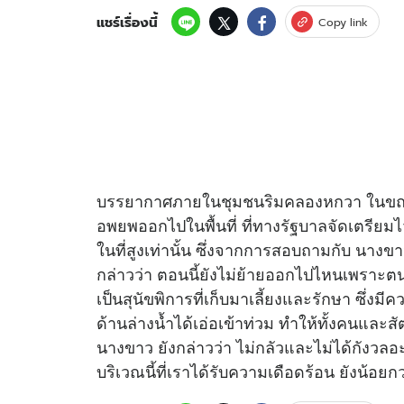
แชร์เรื่องนี้
Copy link
อัปเดตจีน
เช็กข่าวชัวร์
ติดตามสนุกโซเชี
ดาวน์โหลดสนุกแอปฟรี
บรรยากาศภายในชุมชนริมคลองหกวา ในขณะนี
อพยพออกไปในพื้นที่ ที่ทางรัฐบาลจัดเตรียมไว
ในที่สูงเท่านั้น ซึ่งจากการสอบถามกับ นางขา
สงวนลิขสิทธิ์ ©
2569
บริษัท อิมเมจ ฟิวเจอร์ (ประเทศไทย) จำกัด
กล่าวว่า ตอนนี้ยังไม่ย้ายออกไปไหนเพราะตนนั้
เป็นสุนัขพิการที่เก็บมาเลี้ยงและรักษา ซึ่งม
ด้านล่างน้ำได้เอ่อเข้าท่วม ทำให้ทั้งคนและสัต
นางขาว ยังกล่าวว่า ไม่กลัวและไม่ได้กังวลอะไร
บริเวณนี้ที่เราได้รับความเดือดร้อน ยังน้อยกว่