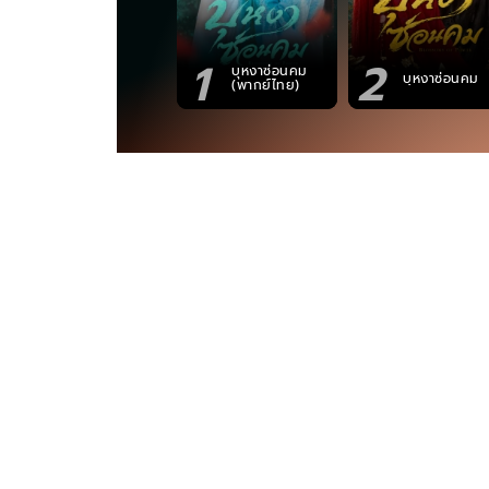
1
2
บุหงาซ่อนคม
บุหงาซ่อนคม
(พากย์ไทย)