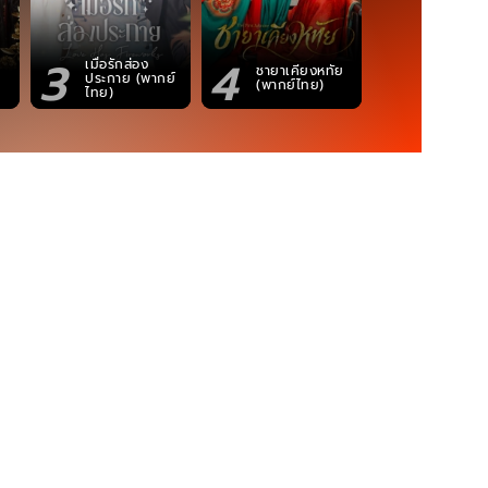
3
4
5
เมื่อรักส่อง
ตำนานจอม
ชายาเคียงหทัย
ประกาย (พากย์
ภูตถังซาน
(พากย์ไทย)
ไทย)
(พากย์ไท