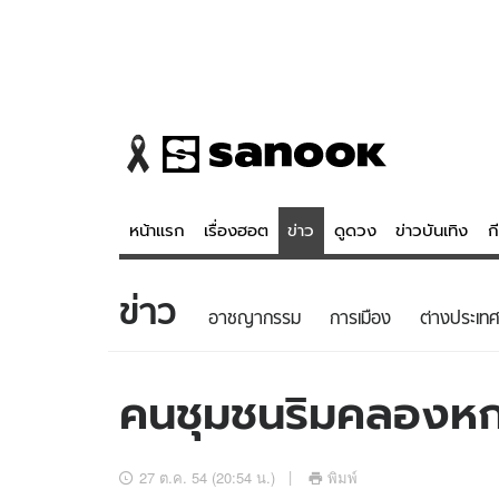
หน้าแรก
เรื่องฮอต
ข่าว
ดูดวง
ข่าวบันเทิง
ก
ข่าว
ข่าว
ดูดวง - 
อาชญากรรม
การเมือง
ต่างประเทศ
เรื่องฮอต
ดูดวง
ข่าว
หวยไทย
คนชุมชนริมคลองหก
ข่าวบันเทิง
สถิติหวยไท
ข่าวกีฬา
หวยลาว
27 ต.ค. 54 (20:54 น.)
พิมพ์
ข่าวเศรษฐกิจ