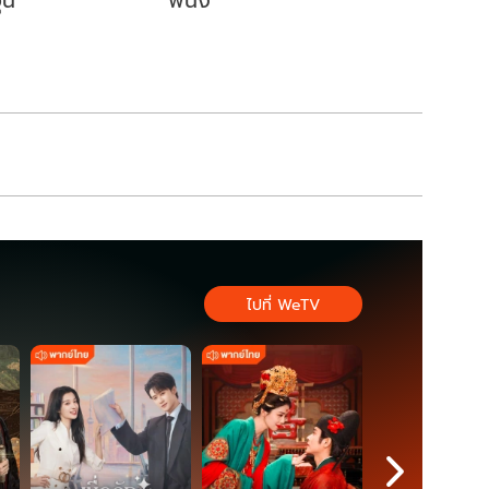
ุ่น
พนัง
ไปที่ WeTV