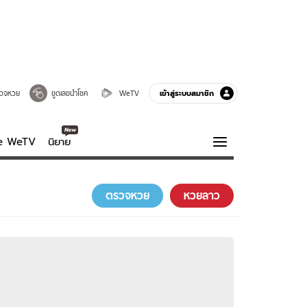
เข้าสู่ระบบสมาชิก
วจหวย
ขูดเลขนำโชค
WeTV
ve WeTV
นิยาย
รบรส
ความรู้รอบตัว
ตรวจหวย
หวยลาว
ฮาวทู
กูรู-รอบรู้