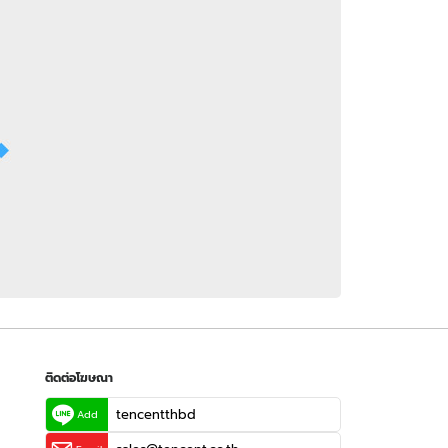
 WeTV
ติดต่อโฆษณา
tencentthbd
sales@tencent.co.th
รา
ร้องเรียนเนื้อหาไม่เหมาะสม
แนะนำติชม แจ้งปัญหาการใช้งาน
ติดต่อโฆษณา
tencentthbd
Add