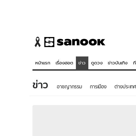
หน้าแรก
เรื่องฮอต
ข่าว
ดูดวง
ข่าวบันเทิง
ก
ข่าว
ข่าว
ดูดวง - 
อาชญากรรม
การเมือง
ต่างประเทศ
เรื่องฮอต
ดูดวง
ข่าว
หวยไทย
ข่าวบันเทิง
สถิติหวยไท
ข่าวกีฬา
หวยลาว
ข่าวเศรษฐกิจ