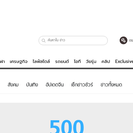
ตร
ีฬา
เศรษฐกิจ
ไลฟ์สไตล์
รถยนต์
ไอที
วัยรุ่น
คลิป
Exclusi
ตรวจหวย
ไลฟ์สไตล์
บันเทิงค
สังคม
บันเทิง
อัปเดตจีน
เช็กข่าวชัวร์
ข่าวทั้งหมด
ผู้หญิง
หนัง-ละคร
ผู้ชาย
เพลง
ย
วัยรุ่น
เกมส์
500
ไอที
คลิป
รถยนต์
พอดแคสต์