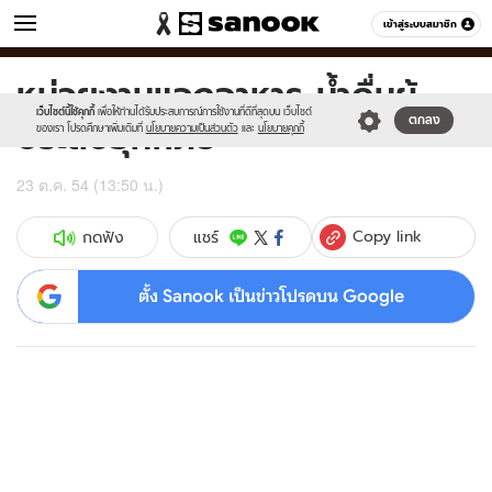
ข่าว
เข้าสู่ระบบสมาชิก
หมวดอื่นๆ
หน่วยงานแจกอาหาร-น้ำดื่มผู้
Sanook
//s.isanook.com/sr/0/images/logo-
600
60
new-
เว็บไซต์นี้ใช้คุกกี้
เพื่อให้ท่านได้รับประสบการณ์การใช้งานที่ดีที่สุดบน เว็บไซต์
ประสบอุทกภัย
ตกลง
sanook.png
ของเรา โปรดศึกษาเพิ่มเติมที่
นโยบายความเป็นส่วนตัว
และ
นโยบายคุกกี้
23 ต.ค. 54 (13:50 น.)
Copy link
แชร์
กดฟัง
ตั้ง Sanook เป็นข่าวโปรดบน Google