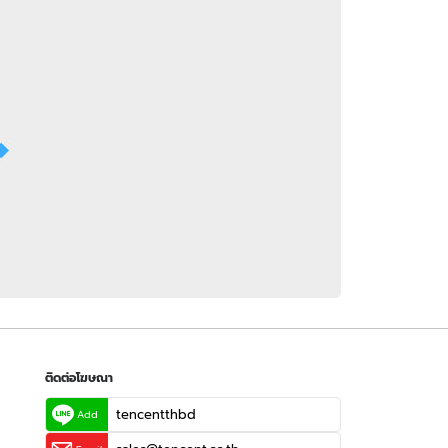
 WeTV
ติดต่อโฆษณา
tencentthbd
sales@tencent.co.th
รา
ร้องเรียนเนื้อหาไม่เหมาะสม
แนะนำติชม แจ้งปัญหาการใช้งาน
ติดต่อโฆษณา
tencentthbd
Add