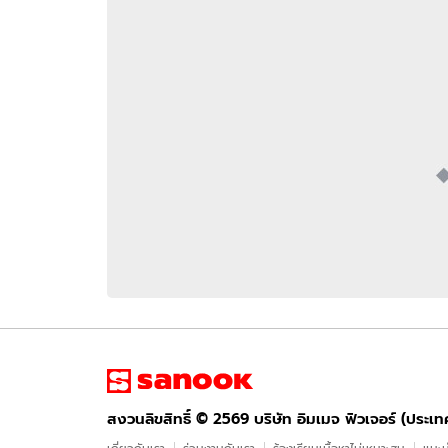
อัปเดตจีน
เช็กข่าวชัวร์
ติดตามสนุกโซเชี
ดาวน์โหลดสนุกแอปฟรี
สงวนลิขสิทธิ์ ©
2569
บริษัท อิมเมจ ฟิวเจอร์ (ประเทศไทย) จำกัด
สงวนลิขสิทธิ์ ©
2569
บริษัท อิมเมจ ฟิวเจอร์ (ประเ