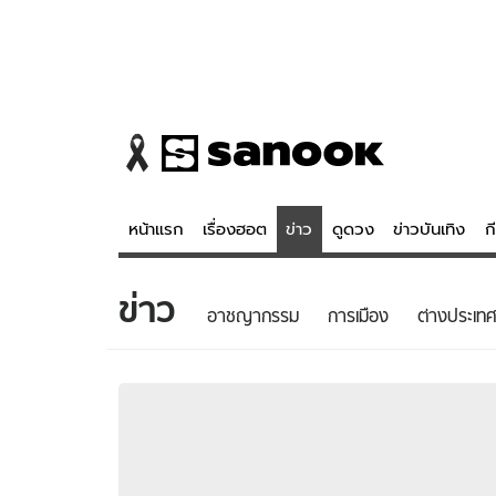
หน้าแรก
เรื่องฮอต
ข่าว
ดูดวง
ข่าวบันเทิง
ก
ข่าว
ข่าว
ดูดวง - 
อาชญากรรม
การเมือง
ต่างประเทศ
เรื่องฮอต
ดูดวง
ข่าว
หวยไทย
ข่าวบันเทิง
สถิติหวยไท
ข่าวกีฬา
หวยลาว
ข่าวเศรษฐกิจ