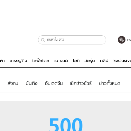
ตร
ีฬา
เศรษฐกิจ
ไลฟ์สไตล์
รถยนต์
ไอที
วัยรุ่น
คลิป
Exclusi
ตรวจหวย
ไลฟ์สไตล์
บันเทิงค
สังคม
บันเทิง
อัปเดตจีน
เช็กข่าวชัวร์
ข่าวทั้งหมด
ผู้หญิง
หนัง-ละคร
ผู้ชาย
เพลง
ย
วัยรุ่น
เกมส์
500
ไอที
คลิป
รถยนต์
พอดแคสต์