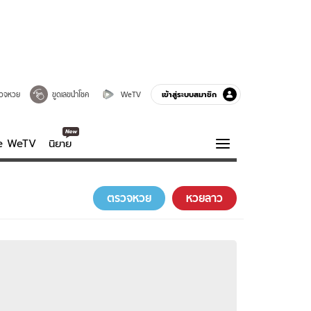
เข้าสู่ระบบสมาชิก
วจหวย
ขูดเลขนำโชค
WeTV
ve WeTV
นิยาย
รบรส
ความรู้รอบตัว
ตรวจหวย
หวยลาว
ฮาวทู
กูรู-รอบรู้