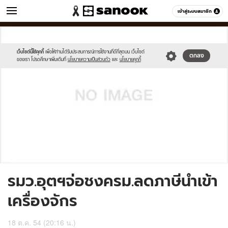
ข่าว
เข้าสู่ระบบสมาชิก
หมวดอื่นๆ
//s.isanook.com/sh/0/di/no-
Sanook
//s.isanook.com/sr/0/images/logo-
600
60
thumbnail-
new-
image.jpg
sanook.png
เว็บไซต์นี้ใช้คุกกี้
เพื่อให้ท่านได้รับประสบการณ์การใช้งานที่ดีที่สุดบน เว็บไซต์
ตกลง
ของเรา โปรดศึกษาเพิ่มเติมที่
นโยบายความเป็นส่วนตัว
และ
นโยบายคุกกี้
รมว.อุตฯจ่อชงครม.ลดภาษีนำเข้า
เครื่องจักร
18 ต.ค. 54 (20:16 น.)