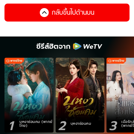
กลับขึ้นไปด้านบน
ซีรีส์ฮิตจาก
1
2
3
บุหงาซ่อนคม (พากย์
เมื่อรั
บุหงาซ่อนคม
ไทย)
(พากย์