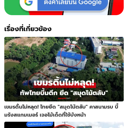
เรื่องที่เกี่ยวข้อง
เขมรดิ้นไม่หลุด! ไทยยึด "สมุดโน้ตลับ" คาสนามรบ บึ้
มรังสแกมเมอร์ เจอไม้เด็ดที่ใช้บังหน้า