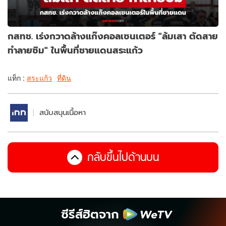
กสทช​. เร่งกวาดล้างแก๊งคอลเซนเตอร์ "ล้มเสา ตัดสาย
ทำลายซิม" ในพื้นที่ชายแดนสระแก้ว
แท็ก :
สระแก้ว
ที่ดิน
สนับสนุนเนื้อหา
กลับขึ้นไปด้านบน
ซีรีส์ฮิตจาก