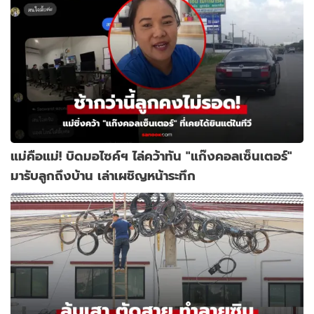
แม่คือแม่! บิดมอไซค์ฯ ไล่คว้าทัน "แก๊งคอลเซ็นเตอร์"
มารับลูกถึงบ้าน เล่าเผชิญหน้าระทึก