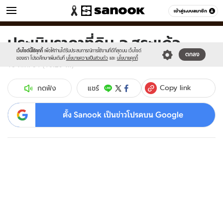
ข่าว
เข้าสู่ระบบสมาชิก
หมวดอื่นๆ
ประเมินราคาที่ดิน จ.สระแก้ว
Sanook
//s.isanook.com/sr/0/images/logo-
600
60
new-
เว็บไซต์นี้ใช้คุกกี้
เพื่อให้ท่านได้รับประสบการณ์การใช้งานที่ดีที่สุดบน เว็บไซต์
ตกลง
sanook.png
ของเรา โปรดศึกษาเพิ่มเติมที่
นโยบายความเป็นส่วนตัว
และ
นโยบายคุกกี้
18 ต.ค. 54 (10:29 น.)
Copy link
แชร์
กดฟัง
ตั้ง Sanook เป็นข่าวโปรดบน Google