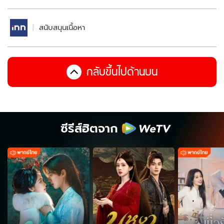
สนับสนุนเนื้อหา
กลับขึ้นไปด้านบน
ซีรีส์ฮิตจาก