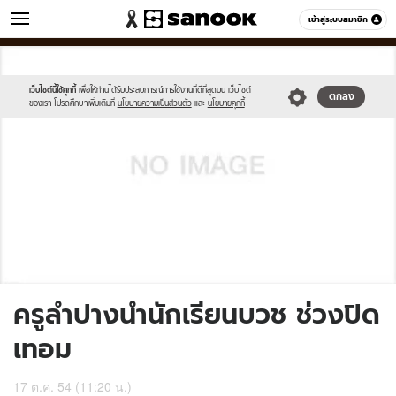
ข่าว
เข้าสู่ระบบสมาชิก
หมวดอื่นๆ
//s.isanook.com/sh/0/di/no-
Sanook
//s.isanook.com/sr/0/images/logo-
600
60
thumbnail-
new-
image.jpg
sanook.png
เว็บไซต์นี้ใช้คุกกี้
เพื่อให้ท่านได้รับประสบการณ์การใช้งานที่ดีที่สุดบน เว็บไซต์
ตกลง
ของเรา โปรดศึกษาเพิ่มเติมที่
นโยบายความเป็นส่วนตัว
และ
นโยบายคุกกี้
ครูลำปางนำนักเรียนบวช ช่วงปิด
เทอม
17 ต.ค. 54 (11:20 น.)