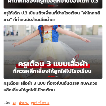
ครูให้เด็ก ป.3 เขียนถึงเพื่อนที่ย้ายโรงเรียน "คำโกหกสี
ขาว" ที่ทำคนนับล้านเสียน้ำตา
ครูเตือน! เสื้อผ้า 3 แบบ ที่อาจเป็นอันตราย ผปค.ควร
หลีกเลี่ยงให้ลูกใส่ไปโรงเรียน
แท็ก :
ครู
ลำปาง
ดูแท็กทั้งหมด