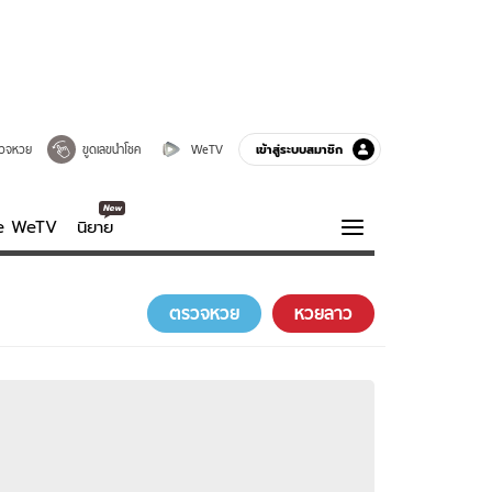
เข้าสู่ระบบสมาชิก
วจหวย
ขูดเลขนำโชค
WeTV
ve WeTV
นิยาย
รบรส
ความรู้รอบตัว
ตรวจหวย
หวยลาว
ฮาวทู
กูรู-รอบรู้