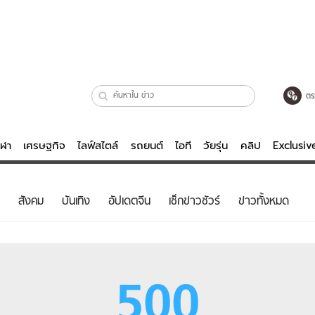
ตร
ีฬา
เศรษฐกิจ
ไลฟ์สไตล์
รถยนต์
ไอที
วัยรุ่น
คลิป
Exclusi
ตรวจหวย
ไลฟ์สไตล์
บันเทิงค
สังคม
บันเทิง
อัปเดตจีน
เช็กข่าวชัวร์
ข่าวทั้งหมด
ผู้หญิง
หนัง-ละคร
ผู้ชาย
เพลง
ย
วัยรุ่น
เกมส์
500
ไอที
คลิป
รถยนต์
พอดแคสต์