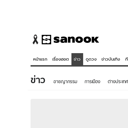
หน้าแรก
เรื่องฮอต
ข่าว
ดูดวง
ข่าวบันเทิง
ก
ข่าว
ข่าว
ดูดวง - 
อาชญากรรม
การเมือง
ต่างประเทศ
เรื่องฮอต
ดูดวง
ข่าว
หวยไทย
ข่าวบันเทิง
สถิติหวยไท
ข่าวกีฬา
หวยลาว
ข่าวเศรษฐกิจ