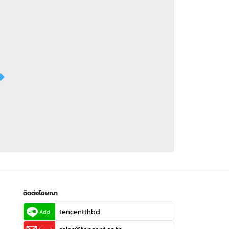
 WeTV
ติดต่อโฆษณา
tencentthbd
sales@tencent.co.th
รา
ร้องเรียนเนื้อหาไม่เหมาะสม
แนะนำติชม แจ้งปัญหาการใช้งาน
ติดต่อโฆษณา
tencentthbd
Add