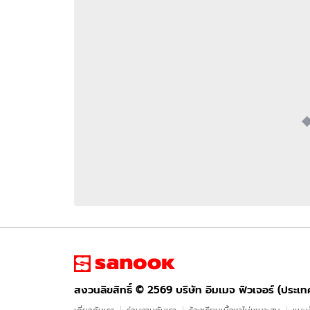
อัปเดตจีน
เช็กข่าวชัวร์
ติดตามสนุกโซเชี
ดาวน์โหลดสนุกแอปฟรี
สงวนลิขสิทธิ์ ©
2569
บริษัท อิมเมจ ฟิวเจอร์ (ประเทศไทย) จำกัด
สงวนลิขสิทธิ์ ©
2569
บริษัท อิมเมจ ฟิวเจอร์ (ประเ