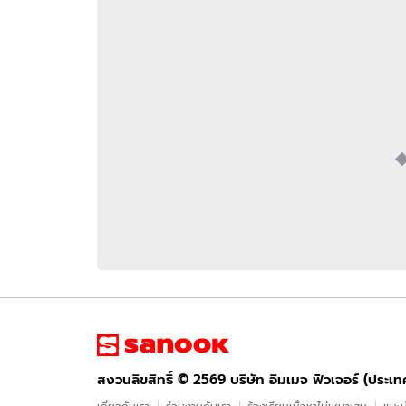
อัปเดตจีน
เช็กข่าวชัวร์
ติดตามสนุกโซเชี
ดาวน์โหลดสนุกแอปฟรี
สงวนลิขสิทธิ์ ©
2569
บริษัท อิมเมจ ฟิวเจอร์ (ประเทศไทย) จำกัด
สงวนลิขสิทธิ์ ©
2569
บริษัท อิมเมจ ฟิวเจอร์ (ประเ