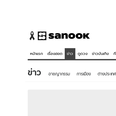
หน้าแรก
เรื่องฮอต
ข่าว
ดูดวง
ข่าวบันเทิง
ก
ข่าว
ข่าว
ดูดวง - 
อาชญากรรม
การเมือง
ต่างประเทศ
เรื่องฮอต
ดูดวง
ข่าว
หวยไทย
ข่าวบันเทิง
สถิติหวยไท
ข่าวกีฬา
หวยลาว
ข่าวเศรษฐกิจ