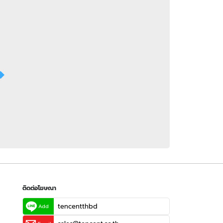
 WeTV
ติดต่อโฆษณา
tencentthbd
sales@tencent.co.th
รา
ร้องเรียนเนื้อหาไม่เหมาะสม
แนะนำติชม แจ้งปัญหาการใช้งาน
ติดต่อโฆษณา
tencentthbd
Add