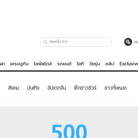
ตร
ีฬา
เศรษฐกิจ
ไลฟ์สไตล์
รถยนต์
ไอที
วัยรุ่น
คลิป
Exclusi
ตรวจหวย
ไลฟ์สไตล์
บันเทิงค
สังคม
บันเทิง
อัปเดตจีน
เช็กข่าวชัวร์
ข่าวทั้งหมด
ผู้หญิง
หนัง-ละคร
ผู้ชาย
เพลง
ย
วัยรุ่น
เกมส์
500
ไอที
คลิป
รถยนต์
พอดแคสต์