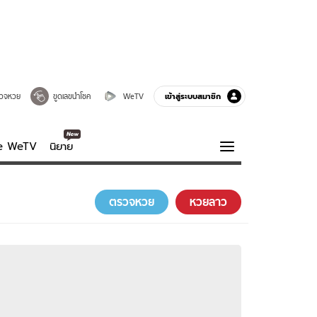
เข้าสู่ระบบสมาชิก
วจหวย
ขูดเลขนำโชค
WeTV
ve WeTV
นิยาย
รบรส
ความรู้รอบตัว
ตรวจหวย
หวยลาว
ฮาวทู
กูรู-รอบรู้