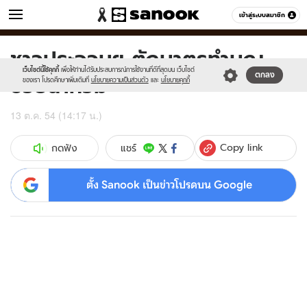
ข่าว
เข้าสู่ระบบสมาชิก
หมวดอื่นๆ
ชาวประจวบฯ ตักบาตรทำบุญ
Sanook
//s.isanook.com/sr/0/images/logo-
600
60
new-
เว็บไซต์นี้ใช้คุกกี้
เพื่อให้ท่านได้รับประสบการณ์การใช้งานที่ดีที่สุดบน เว็บไซต์
ช่วยน้ำท่วม
ตกลง
sanook.png
ของเรา โปรดศึกษาเพิ่มเติมที่
นโยบายความเป็นส่วนตัว
และ
นโยบายคุกกี้
13 ต.ค. 54 (14:17 น.)
Copy link
แชร์
กดฟัง
ตั้ง Sanook เป็นข่าวโปรดบน Google