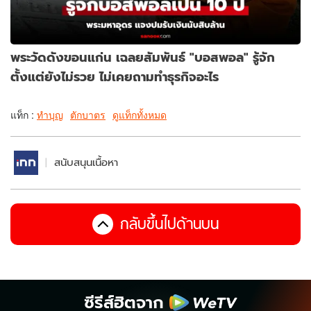
พระวัดดังขอนแก่น เฉลยสัมพันธ์ "บอสพอล" รู้จัก
ตั้งแต่ยังไม่รวย ไม่เคยถามทำธุรกิจอะไร
แท็ก :
ทำบุญ
ตักบาตร
ดูแท็กทั้งหมด
สนับสนุนเนื้อหา
กลับขึ้นไปด้านบน
ซีรีส์ฮิตจาก