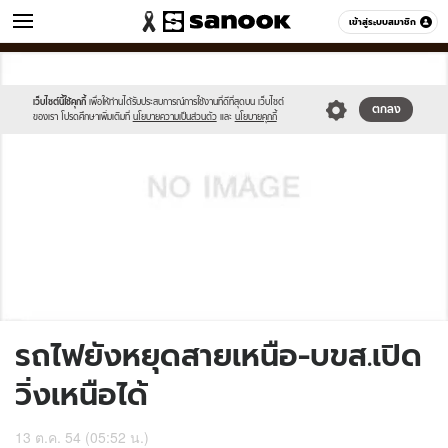
ข่าว
เข้าสู่ระบบสมาชิก
หมวดอื่นๆ
//s.isanook.com/sh/0/di/no-
Sanook
//s.isanook.com/sr/0/images/logo-
600
60
thumbnail-
new-
image.jpg
sanook.png
เว็บไซต์นี้ใช้คุกกี้
เพื่อให้ท่านได้รับประสบการณ์การใช้งานที่ดีที่สุดบน เว็บไซต์
ตกลง
ของเรา โปรดศึกษาเพิ่มเติมที่
นโยบายความเป็นส่วนตัว
และ
นโยบายคุกกี้
รถไฟยังหยุดสายเหนือ-บขส.เปิด
วิ่งเหนือได้
13 ต.ค. 54 (05:52 น.)