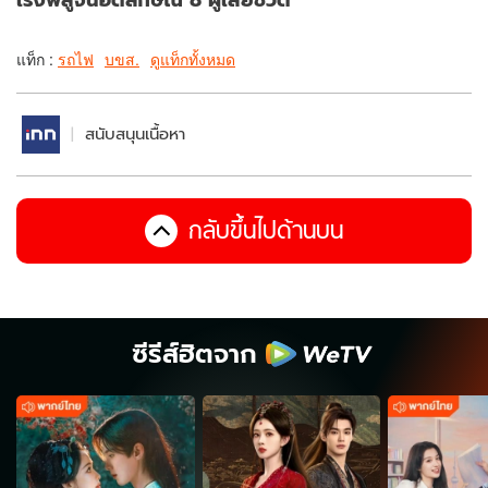
แท็ก :
รถไฟ
บขส.
ดูแท็กทั้งหมด
สนับสนุนเนื้อหา
กลับขึ้นไปด้านบน
ซีรีส์ฮิตจาก