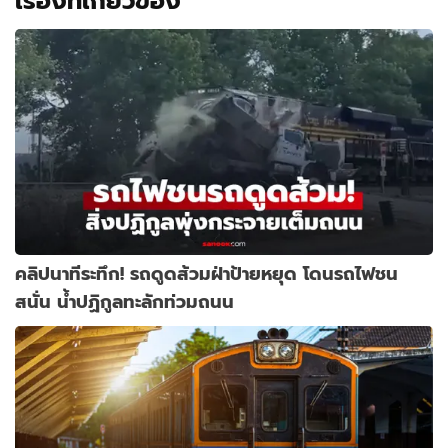
เรื่องที่เกี่ยวข้อง
คลิปนาทีระทึก! รถดูดส้วมฝ่าป้ายหยุด โดนรถไฟชน
สนั่น น้ำปฏิกูลทะลักท่วมถนน