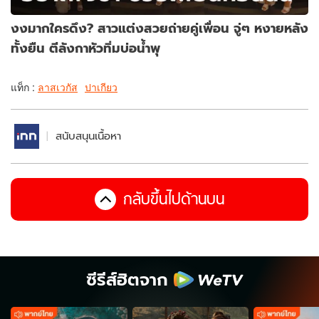
งงมากใครดึง? สาวแต่งสวยถ่ายคู่เพื่อน จู่ๆ หงายหลัง
ทั้งยืน ตีลังกาหัวทิ่มบ่อน้ำพุ
แท็ก :
ลาสเวกัส
ปาเกียว
สนับสนุนเนื้อหา
กลับขึ้นไปด้านบน
ซีรีส์ฮิตจาก