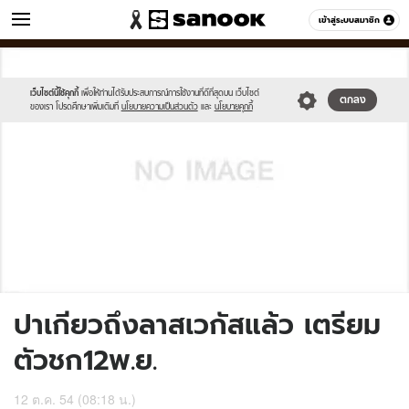
ข่าว
เข้าสู่ระบบสมาชิก
หมวดอื่นๆ
//s.isanook.com/sh/0/di/no-
Sanook
//s.isanook.com/sr/0/images/logo-
600
60
thumbnail-
new-
image.jpg
sanook.png
เว็บไซต์นี้ใช้คุกกี้
เพื่อให้ท่านได้รับประสบการณ์การใช้งานที่ดีที่สุดบน เว็บไซต์
ตกลง
ของเรา โปรดศึกษาเพิ่มเติมที่
นโยบายความเป็นส่วนตัว
และ
นโยบายคุกกี้
ปาเกียวถึงลาสเวกัสแล้ว เตรียม
ตัวชก12พ.ย.
12 ต.ค. 54 (08:18 น.)