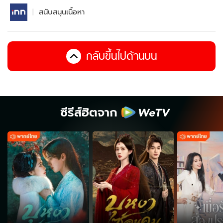
สนับสนุนเนื้อหา
กลับขึ้นไปด้านบน
ซีรีส์ฮิตจาก