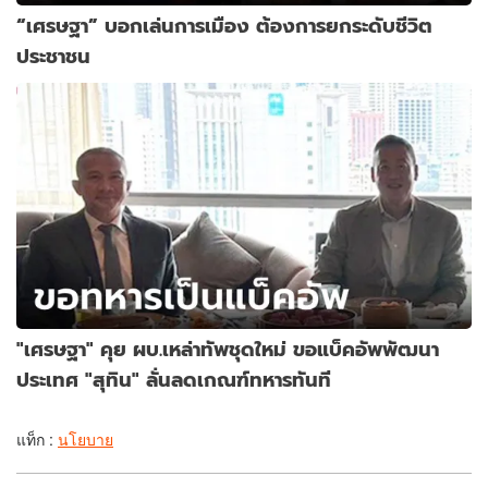
“เศรษฐา” บอกเล่นการเมือง ต้องการยกระดับชีวิต
ประชาชน
"เศรษฐา" คุย ผบ.เหล่าทัพชุดใหม่ ขอแบ็คอัพพัฒนา
ประเทศ "สุทิน" ลั่นลดเกณฑ์ทหารทันที
แท็ก :
นโยบาย