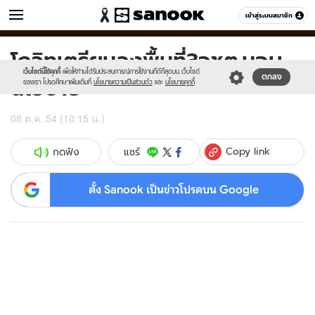
ข่าว
เข้าสู่ระบบสมาชิก
หมวดอื่นๆ
โกวิทเตรียมลงพื้นที่3จชต.มอบ
Sanook
//s.isanook.com/sr/0/images/logo-
600
60
new-
เว็บไซต์นี้ใช้คุกกี้
เพื่อให้ท่านได้รับประสบการณ์การใช้งานที่ดีที่สุดบน เว็บไซต์
นโยบาย
ตกลง
sanook.png
ของเรา โปรดศึกษาเพิ่มเติมที่
นโยบายความเป็นส่วนตัว
และ
นโยบายคุกกี้
08 ต.ค. 54 (10:15 น.)
Copy link
แชร์
กดฟัง
ตั้ง Sanook เป็นข่าวโปรดบน Google