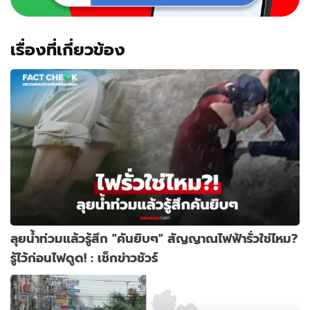
เรื่องที่เกี่ยวข้อง
ลุยน้ำท่วมแล้วรู้สึก "คันยิบๆ" สัญญาณไฟฟ้ารั่วใช่ไหม?
รู้ไว้ก่อนไฟดูด! : เช็กข่าวชัวร์