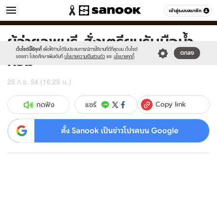
ข่าว
เข้าสู่ระบบสมาชิก
หมวดอื่นๆ
ผู้ว่าฯลพบุรี สั่งเตรียมรับมือน้ำ
Sanook
//s.isanook.com/sr/0/images/logo-
600
60
new-
เว็บไซต์นี้ใช้คุกกี้
เพื่อให้ท่านได้รับประสบการณ์การใช้งานที่ดีที่สุดบน เว็บไซต์
ท่วม
ตกลง
sanook.png
ของเรา โปรดศึกษาเพิ่มเติมที่
นโยบายความเป็นส่วนตัว
และ
นโยบายคุกกี้
25 ก.ย. 54 (16:29 น.)
Copy link
แชร์
กดฟัง
ตั้ง Sanook เป็นข่าวโปรดบน Google