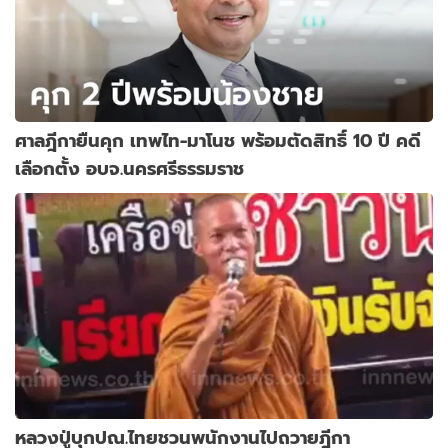
ศาลฎีกายืนคุก เทพไท-มาโนช พร้อมตัดสิทธิ์ 10 ปี คดี
เลือกตั้ง อบจ.นครศรีธรรมราช
หลวงปู่บุกปณ.ไทยชวนพนักงานไปถวายฎีกา