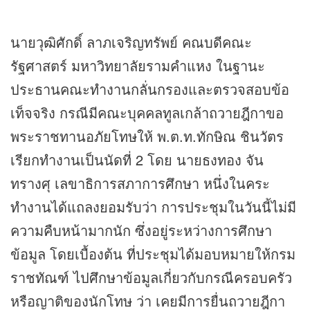
นายวุฒิศักดิ์ ลาภเจริญทรัพย์ คณบดีคณะ
รัฐศาสตร์ มหาวิทยาลัยรามคำแหง ในฐานะ
ประธานคณะทำงานกลั่นกรองและตรวจสอบข้อ
เท็จจริง กรณีมีคณะบุคคลทูลเกล้าถวายฎีกาขอ
พระราชทานอภัยโทษให้ พ.ต.ท.ทักษิณ ชินวัตร
เรียกทำงานเป็นนัดที่ 2 โดย นายธงทอง จัน
ทรางศุ เลขาธิการสภาการศึกษา หนึ่งในคระ
ทำงานได้แถลงยอมรับว่า การประชุมในวันนี้ไม่มี
ความคืบหน้ามากนัก ซึ่งอยู่ระหว่างการศึกษา
ข้อมูล โดยเบื้องต้น ที่ประชุมได้มอบหมายให้กรม
ราชทัณฑ์ ไปศึกษาข้อมูลเกี่ยวกับกรณีครอบครัว
หรือญาติของนักโทษ ว่า เคยมีการยื่นถวายฎีกา