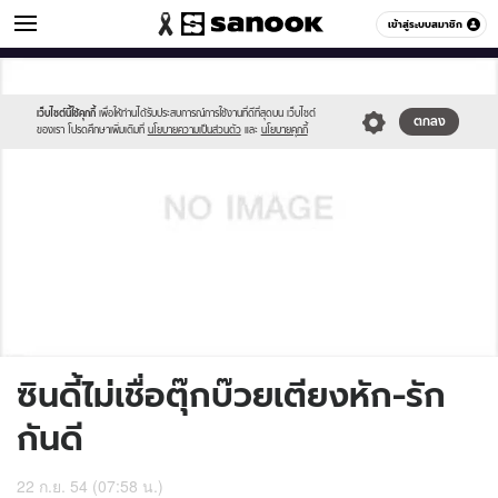
ข่าวบันเทิง
เข้าสู่ระบบสมาชิก
หมวดอื่นๆ
//s.isanook.com/sh/0/di/no-
Sanook
//s.isanook.com/sr/0/images/logo-
600
60
thumbnail-
new-
image.jpg
sanook.png
เว็บไซต์นี้ใช้คุกกี้
เพื่อให้ท่านได้รับประสบการณ์การใช้งานที่ดีที่สุดบน เว็บไซต์
ตกลง
ของเรา โปรดศึกษาเพิ่มเติมที่
นโยบายความเป็นส่วนตัว
และ
นโยบายคุกกี้
ซินดี้ไม่เชื่อตุ๊กบ๊วยเตียงหัก-รัก
กันดี
22 ก.ย. 54 (07:58 น.)