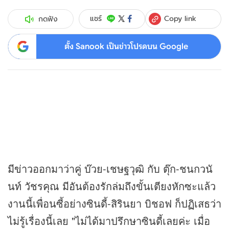
Copy link
แชร์
กดฟัง
ตั้ง Sanook เป็นข่าวโปรดบน Google
มี
ข่าว
ออกมาว่าคู่ บ๊วย-เชษฐวุฒิ กับ ตุ๊ก-ชนกวนั
นท์ วัชรคุณ มีอันต้องรักล่มถึงขั้นเตียงหักซะแล้ว
งานนี้เพื่อนซี้อย่างซินดี้-สิรินยา บิชอฟ ก็ปฏิเสธว่า
ไม่รู้เรื่องนี้เลย "ไม่ได้มาปรึกษาซินดี้เลยค่ะ เมื่อ