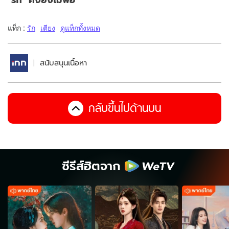
แท็ก :
รัก
เตียง
ดูแท็กทั้งหมด
สนับสนุนเนื้อหา
กลับขึ้นไปด้านบน
ซีรีส์ฮิตจาก