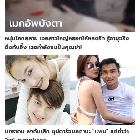
หนุ่มโลกสลาย เจอสาวใหญ่หลอกให้หลงรัก รู้อายุจริง
ถึงกับอึ้ง เธอกำลังจะเป็นคุณย่า!
มกราคม พากันเลิก ซุปตาร์จบสถานะ "แฟน" แค่คำว่า
"รัก" คงยังไม่พอ