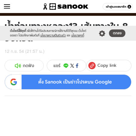
ข่าว
เข้าสู่ระบบสมาชิก
หมวดอื่นๆ
น้ำท่วมทางหลวง13 เส้นทางใน 8
Sanook
//s.isanook.com/sr/0/images/logo-
600
60
new-
เว็บไซต์นี้ใช้คุกกี้
เพื่อให้ท่านได้รับประสบการณ์การใช้งานที่ดีที่สุดบน เว็บไซต์
จังหวัด
ตกลง
sanook.png
ของเรา โปรดศึกษาเพิ่มเติมที่
นโยบายความเป็นส่วนตัว
และ
นโยบายคุกกี้
12 ก.ย. 54 (21:57 น.)
Copy link
แชร์
กดฟัง
ตั้ง Sanook เป็นข่าวโปรดบน Google