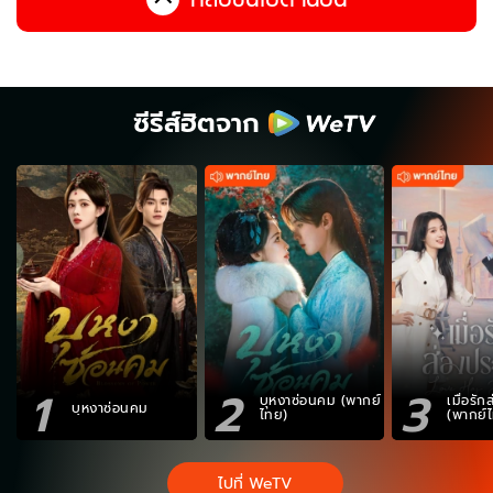
ซีรีส์ฮิตจาก
1
2
3
บุหงาซ่อนคม (พากย์
เมื่อรั
บุหงาซ่อนคม
ไทย)
(พากย์
ไปที่ WeTV