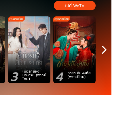
ไปที่ WeTV
3
4
5
เมื่อรักส่อง
ชายาเคียงหทัย
ซอโซ่ล่ามธี
ประกาย (พากย์
(พากย์ไทย)
(Uncut Ve
ไทย)