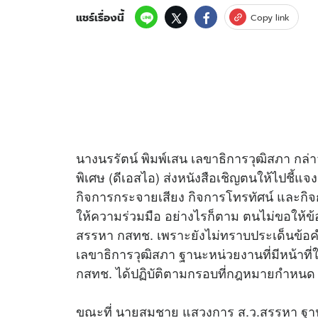
แชร์เรื่องนี้
Copy link
อัปเดตจีน
เช็กข่าวชัวร์
ติดตามสนุกโซเชี
ดาวน์โหลดสนุกแอปฟรี
นางนรรัตน์ พิมพ์เสน เลขาธิการวุฒิสภา กล
พิเศษ (ดีเอสไอ) ส่งหนังสือเชิญตนให้ไปชี
กิจการกระจายเสียง กิจการโทรทัศน์ และกิ
สงวนลิขสิทธิ์ ©
2569
บริษัท อิมเมจ ฟิวเจอร์ (ประเทศไทย) จำกัด
ให้ความร่วมมือ อย่างไรก็ตาม ตนไม่ขอให้ข้อ
สรรหา กสทช. เพราะยังไม่ทราบประเด็นข้อคำถ
เลขาธิการวุฒิสภา ฐานะหน่วยงานที่มีหน้าที
กสทช. ได้ปฏิบัติตามกรอบที่กฎหมายกำหนด
ขณะที่ นายสมชาย แสวงการ ส.ว.สรรหา ฐา