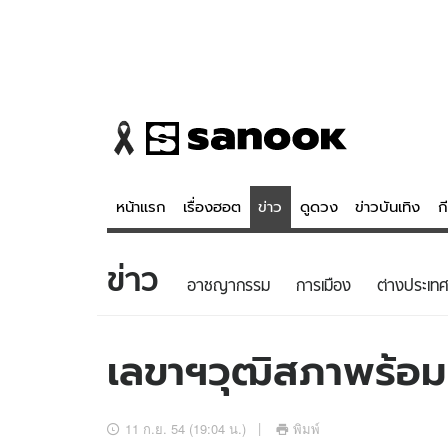
หน้าแรก
เรื่องฮอต
ข่าว
ดูดวง
ข่าวบันเทิง
ก
ข่าว
ข่าว
ดูดวง - 
อาชญากรรม
การเมือง
ต่างประเทศ
เรื่องฮอต
ดูดวง
ข่าว
หวยไทย
เลขาฯวุฒิสภาพร้อ
ข่าวบันเทิง
สถิติหวยไท
ข่าวกีฬา
หวยลาว
11 ก.ย. 54 (19:04 น.)
พิมพ์
ข่าวเศรษฐกิจ