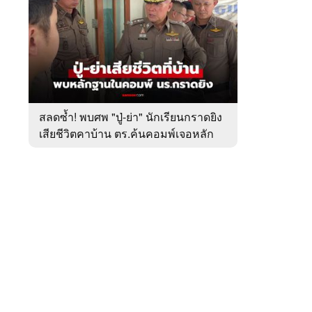
สัปดาห์
ของ
หมวด
อาชญากรรม
 WeTV
สลดซ้ำ! พบศพ "ปู่-ย่า" นักเรียนกราดยิง
เสียชีวิตคาบ้าน ตร.ค้นคอมพ์เจอหลัก
ติดต่อโฆษณา
ฐานสำคัญ
tencentthbd
sales@tencent.co.th
รา
ร้องเรียนเนื้อหาไม่เหมาะสม
แนะนำติชม แจ้งปัญหาการใช้งาน