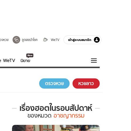
เข้าสู่ระบบสมาชิก
วจหวย
ขูดเลขนำโชค
WeTV
ve WeTV
นิยาย
รบรส
ความรู้รอบตัว
ตรวจหวย
หวยลาว
ฮาวทู
กูรู-รอบรู้
เรื่องฮอตในรอบสัปดาห์
เรื่อง
ของ
หมวด
อาชญากรรม
ฮอต
ใน
รอบ