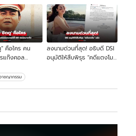
ู" คือใคร คน
ลงนามด่วนที่สุด! อธิบดี DSI
รแก๊งคอล
อนุมัติให้สืบพิรุธ "คดีแตงโม"
่ DSI ออกหมายจับ
ขุดลึก จนท.รัฐมีเอี่ยวไหม?
อาชญากรรม