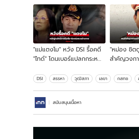
"แม่แตงโม" หวัง DSI รื้อคดี
"หม่อง ชิตต
"ไทด์" โดนเบอร์แปลกกระหน่ำ
สำคัญวงกา
โทร หลังเผยร่องรอยที่พบบน
เซนเตอร์ที
ศพ
DSI
สรรหา
วุฒิสภา
เลขา
กสทช
สนับสนุนเนื้อหา