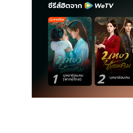
ซีรีส์ฮิตจาก
1
2
บุหงาซ่อนคม
บุหงาซ่อนคม
(พากย์ไทย)