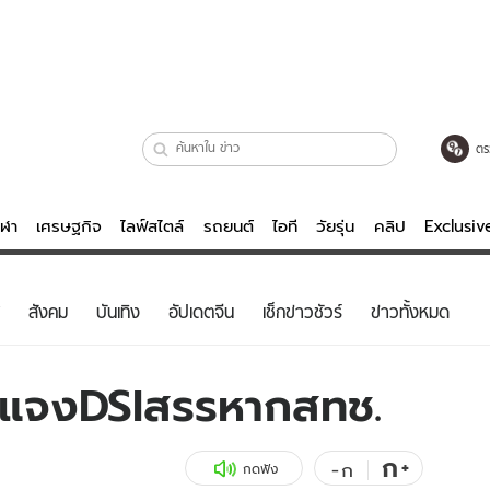
ตร
ีฬา
เศรษฐกิจ
ไลฟ์สไตล์
รถยนต์
ไอที
วัยรุ่น
คลิป
Exclusi
ตรวจหวย
ไลฟ์สไตล์
บันเทิงค
สังคม
บันเทิง
อัปเดตจีน
เช็กข่าวชัวร์
ข่าวทั้งหมด
ผู้หญิง
หนัง-ละคร
ผู้ชาย
เพลง
มแจงDSIสรรหากสทช.
ย
วัยรุ่น
เกมส์
ไอที
คลิป
ก
+
-
ก
กดฟัง
รถยนต์
พอดแคสต์