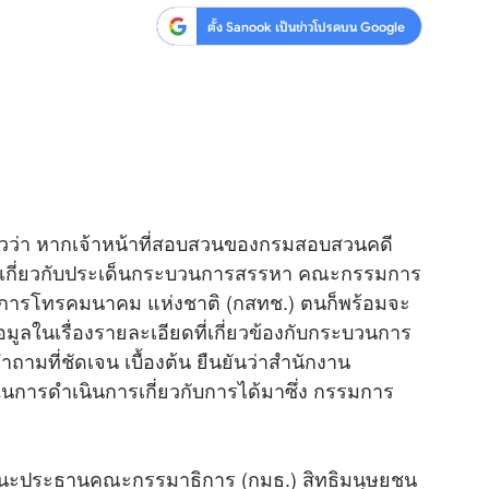
ตั้ง Sanook เป็นข่าวโปรดบน Google
สุขภาพ
ดูทีวี
เที่ยว-กิน
WeTV
Tasteful Thailand
Exclusive
Sanook Choice
นิยาย
ยลได้ที่
่าวว่า หากเจ้าหน้าที่สอบสวนของกรมสอบสวนคดี
้แจงเกี่ยวกับประเด็นกระบวนการสรรหา คณะกรรมการ
จการโทรคมนาคม แห่งชาติ (กสทช.) ตนก็พร้อมจะ
ร่วมงานกับเ
มูลในเรื่องรายละเอียดที่เกี่ยวข้องกับกระบวนการ
ามที่ชัดเจน เบื้องต้น ยืนยันว่าสำนักงาน
่ในการดำเนินการเกี่ยวกับการได้มาซึ่ง กรรมการ
นะประธานคณะกรรมาธิการ (กมธ.) สิทธิมนุษยชน