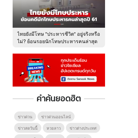
ไทยยังมีโทษ "ประหารชีวิต" อยู่จริงหรือ
ไม่? ย้อนรอยนักโทษประหารคนล่าสุด
ปี 2561
6
7
8
ตำนานจอมยุทธ์
ตำนานจอมยุทธ์
หากวิน
ร์
ภูตถังซาน
ภูตถังซาน 2
พบเธอ
r.)
(พากย์ไทย)
(พากย์ไทย)
ไทย)
คำค้นยอดฮิต
ข่าวด่วน
ข่าวด่วนออนไลน์
ข่าวสดวันนี้
หวยลาว
ข่าวต่างประเทศ