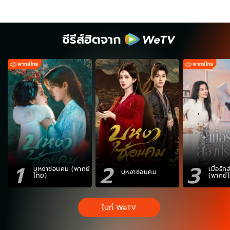
ซีรีส์ฮิตจาก
1
2
3
บุหงาซ่อนคม (พากย์
เมื่อรั
บุหงาซ่อนคม
ไทย)
(พากย์
ไปที่ WeTV