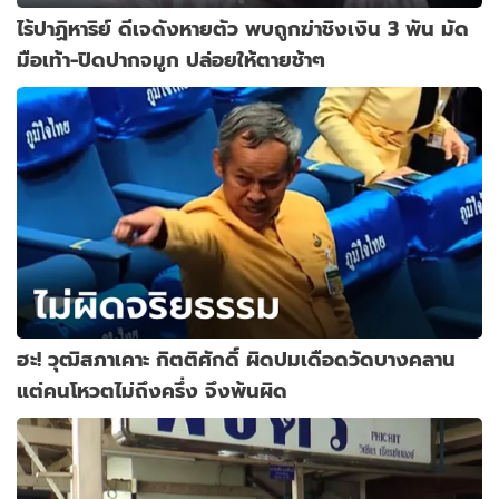
ไร้ปาฏิหาริย์ ดีเจดังหายตัว พบถูกฆ่าชิงเงิน 3 พัน มัด
มือเท้า-ปิดปากจมูก ปล่อยให้ตายช้าๆ
ฮะ! วุฒิสภาเคาะ กิตติศักดิ์ ผิดปมเดือดวัดบางคลาน
แต่คนโหวตไม่ถึงครึ่ง จึงพ้นผิด