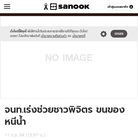
ข่าว
เข้าสู่ระบบสมาชิก
หมวดอื่นๆ
//s.isanook.com/sh/0/di/no-
Sanook
//s.isanook.com/sr/0/images/logo-
600
60
thumbnail-
new-
image.jpg
sanook.png
เว็บไซต์นี้ใช้คุกกี้
เพื่อให้ท่านได้รับประสบการณ์การใช้งานที่ดีที่สุดบน เว็บไซต์
ตกลง
ของเรา โปรดศึกษาเพิ่มเติมที่
นโยบายความเป็นส่วนตัว
และ
นโยบายคุกกี้
จนท.เร่งช่วยชาวพิจิตร ขนของ
หนีน้ำ
11 ก.ย. 54 (13:07 น.)