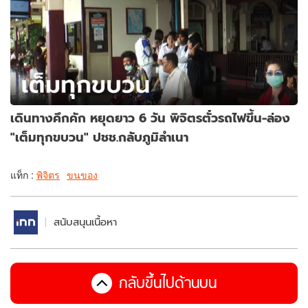
เดินทางคึกคัก หยุดยาว 6 วัน พิจิตรตั๋วรถไฟขึ้น-ล่อง
"เต็มทุกขบวน" ปชช.กลับภูมิลำเนา
แท็ก :
พิจิตร
ขนของ
สนับสนุนเนื้อหา
กลับขึ้นไปด้านบน