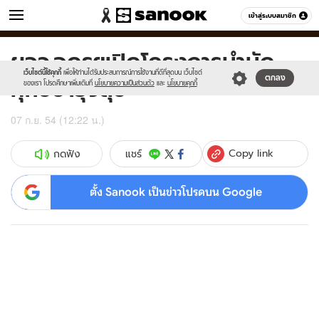
ข่าว
เข้าสู่ระบบสมาชิก
หมวดอื่นๆ
ผจว.อุดรฯเปิดโครงการบำบัด
Sanook
//s.isanook.com/sr/0/images/logo-
600
60
new-
เว็บไซต์นี้ใช้คุกกี้
เพื่อให้ท่านได้รับประสบการณ์การใช้งานที่ดีที่สุดบน เว็บไซต์
ทุกข์บำรุงสุข
ตกลง
sanook.png
ของเรา โปรดศึกษาเพิ่มเติมที่
นโยบายความเป็นส่วนตัว
และ
นโยบายคุกกี้
07 ก.ย. 54 (12:22 น.)
Copy link
แชร์
กดฟัง
ตั้ง Sanook เป็นข่าวโปรดบน Google