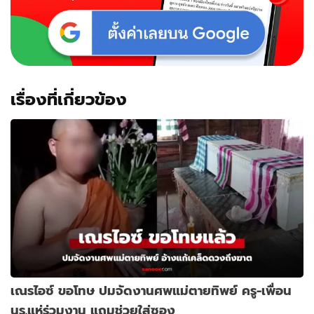
เรื่องที่เกี่ยวข้อง
เณรไอซ์ ขอโทษ ปมจัดงานศพแม่ตายทิพย์ ครู-เพื่อน
นร.แห่ร่วมงาน แถมช่วยใส่ซอง