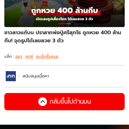
ชาวลาวแก้บน ปราสาทพ่อปู่ศรีสุทโธ ถูกหวย 400 ล้าน
กีบ! จุดธูปได้เลขสวย 3 ตัว
แท็ก :
อุดร
ทุกข์
ดูแท็กทั้งหมด
สนับสนุนเนื้อหา
กลับขึ้นไปด้านบน