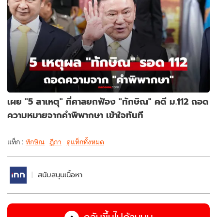
เผย "5 สาเหตุ" ที่ศาลยกฟ้อง "ทักษิณ" คดี ม.112 ถอด
ความหมายจากคำพิพากษา เข้าใจทันที
แท็ก :
ทักษิณ
ฎีกา
ดูแท็กทั้งหมด
สนับสนุนเนื้อหา