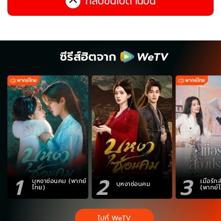
กลับขึ้นไปด้านบน
ซีรีส์ฮิตจาก
1
2
3
บุหงาซ่อนคม (พากย์
เมื่อรั
บุหงาซ่อนคม
ไทย)
(พากย์
ไปที่ WeTV