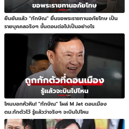
ยืนยันแล้ว "ทักษิณ" ยื่นขอพระราชทานอภัยโทษ เป็น
รายบุคคลจริงๆ ขั้นตอนต่อไปเป็นอย่างไร
ไหนบอกหัวหิน! "ทักษิณ" โผล่ M Jet ดอนเมือง
ตม.กักตัวไว้ รู้แล้วว่าจริงๆ จะบินไปไหน