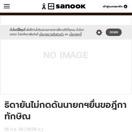
ข่าว
เข้าสู่ระบบสมาชิก
หมวดอื่นๆ
//s.isanook.com/sh/0/di/no-
Sanook
//s.isanook.com/sr/0/images/logo-
600
60
thumbnail-
new-
image.jpg
sanook.png
เว็บไซต์นี้ใช้คุกกี้
เพื่อให้ท่านได้รับประสบการณ์การใช้งานที่ดีที่สุดบน เว็บไซต์
ตกลง
ของเรา โปรดศึกษาเพิ่มเติมที่
นโยบายความเป็นส่วนตัว
และ
นโยบายคุกกี้
ธิดายันไม่กดดันนายกฯยื่นขอฎีกา
ทักษิณ
06 ก.ย. 54 (18:38 น.)