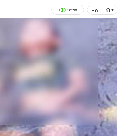
ก
สุขภาพ
+
ดูทีวี
-
ก
กดฟัง
เที่ยว-กิน
WeTV
Tasteful Thailand
Exclusive
Sanook Choice
นิยาย
ยลได้ที่
ร่วมงานกับเ