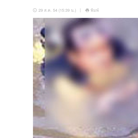
อัปเดตจีน
29 ส.ค. 54 (15:39 น.)
พิมพ์
เช็กข่าวชัวร์
ติดตามสนุกโซเชี
ดาวน์โหลดสนุกแอปฟรี
สงวนลิขสิทธิ์ ©
2569
บริษัท อิมเมจ ฟิวเจอร์ (ประเทศไทย) จำกัด