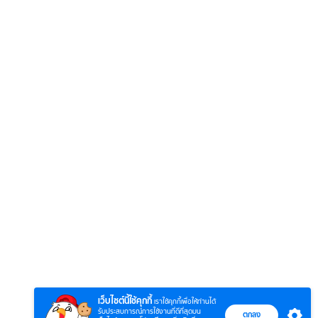
6
7
8
ยุทธ์
หากวินาทีนั้นไม่
ซอโซ่ล่ามธีร์
มหาศึ
พบเธอ (พากย์
(Uncut Ver.)
(พากย
ย)
ไทย)
เว็บไซต์นี้ใช้คุกกี้
เราใช้คุกกี้เพื่อให้ท่านได้
รับประสบการณ์การใช้งานที่ดีที่สุดบน
ตกลง