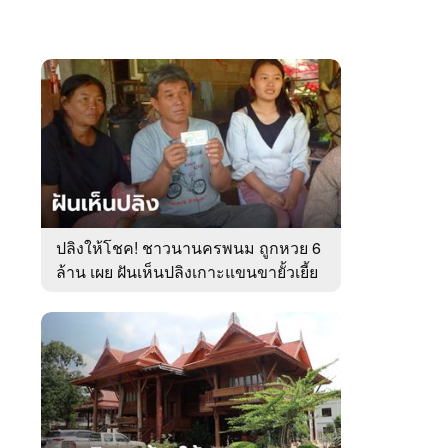
ปลิงให้โชค! ชาวนานครพนม ถูกหวย 6
ล้าน เผย ฝันเห็นปลิงเกาะแขนขายั้วเยี้ย