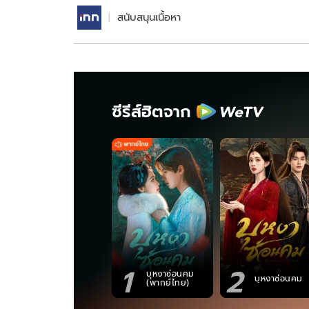
สนับสนุนเนื้อหา
ซีรีส์ฮิตจาก
1
2
บุหงาซ่อนคม
บุหงาซ่อนคม
(พากย์ไทย)