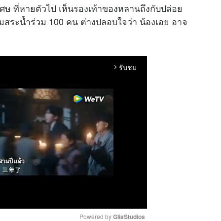
บเศษ ที่หายตัวไป เห็นรองเท้าของหลานถึงกับปล่อย
ที่ริมสระน้ำร่วม 100 คน ต่างปลอบใจว่า น้องเอย อาจ
รับชม
arrow_forward_ios
Powered by 
GliaStudios