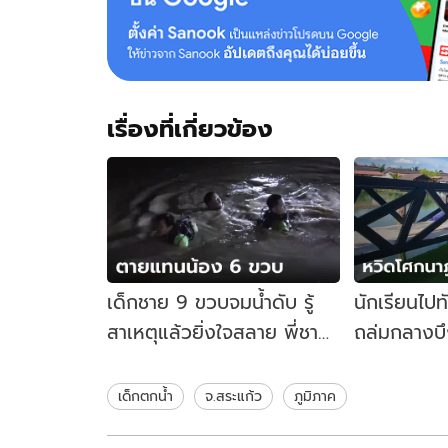
เรื่องที่เกี่ยวข้อง
เด็กชาย 9 ขวบจมน้ำดับ รู้
นักเรียนไป
สาเหตุแล้วยิ่งใจสลาย พี่ชาย
ถล่มกลางบึ
ที่แสนดีช่วยน้องสาวรอด
คาดรับน้ำหน
ไหว
เด็กตกน้ำ
จ.สระแก้ว
ภูมิภาค