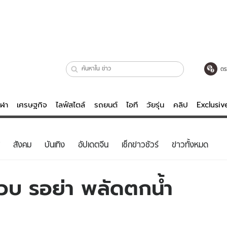
ตร
ีฬา
เศรษฐกิจ
ไลฟ์สไตล์
รถยนต์
ไอที
วัยรุ่น
คลิป
Exclusi
ตรวจหวย
ไลฟ์สไตล์
บันเทิงค
สังคม
บันเทิง
อัปเดตจีน
เช็กข่าวชัวร์
ข่าวทั้งหมด
ผู้หญิง
หนัง-ละคร
ผู้ชาย
เพลง
บ รอย่า พลัดตกน้ำ
ย
วัยรุ่น
เกมส์
ไอที
คลิป
รถยนต์
พอดแคสต์