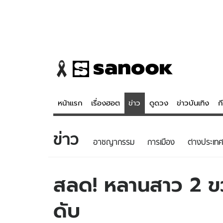
หน้าแรก
เรื่องฮอต
ข่าว
ดูดวง
ข่าวบันเทิง
ก
ข่าว
ข่าว
ดูดวง - 
อาชญากรรม
การเมือง
ต่างประเทศ
เรื่องฮอต
ดูดวง
ข่าว
หวยไทย
สลด! หลานสาว 2 ขว
ข่าวบันเทิง
สถิติหวยไท
ดับ
ข่าวกีฬา
หวยลาว
ข่าวเศรษฐกิจ