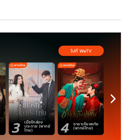
ไปที่ WeTV
3
4
5
เมื่อรักส่อง
ตำนานจอม
ชายาเคียงหทัย
ประกาย (พากย์
ภูตถังซาน
(พากย์ไทย)
ไทย)
(พากย์ไท