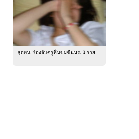
สัปดาห์
ของ
หมวด
ภูมิภาค
 WeTV
สุดทน! ร้องจับครูหื่นข่มขืนนร. 3 ราย
ติดต่อโฆษณา
tencentthbd
sales@tencent.co.th
รา
ร้องเรียนเนื้อหาไม่เหมาะสม
แนะนำติชม แจ้งปัญหาการใช้งาน