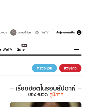
เข้าสู่ระบบสมาชิก
วจหวย
ขูดเลขนำโชค
WeTV
ve WeTV
นิยาย
รบรส
ความรู้รอบตัว
ตรวจหวย
หวยลาว
ฮาวทู
กูรู-รอบรู้
เรื่องฮอตในรอบสัปดาห์
เรื่อง
ของ
หมวด
ภูมิภาค
ฮอต
ใน
รอบ