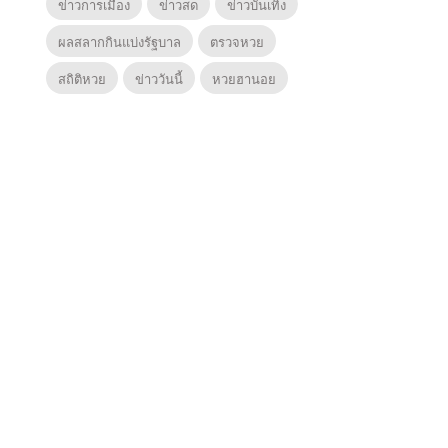
ข่าวการเมือง
ข่าวสด
ข่าวบันเทิง
ผลสลากกินแบ่งรัฐบาล
ตรวจหวย
สถิติหวย
ข่าววันนี้
หวยฮานอย