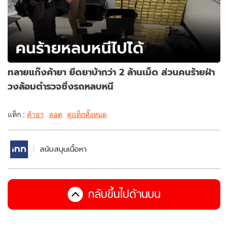
ทลายแก๊งค้ายา ยึดยาบ้ากว่า 2 ล้านเม็ด ส่วนคนร้ายฝ่า
วงล้อมตำรวจซิ่งรถหลบหนี
แท็ก :
ค้ายา
ลอต
ดูแท็กทั้งหมด
สนับสนุนเนื้อหา
กลับขึ้นไปด้านบน