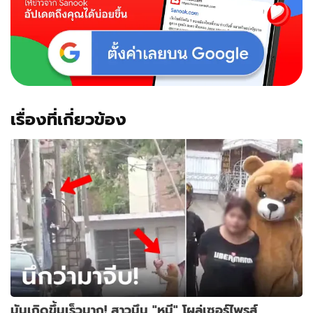
เรื่องที่เกี่ยวข้อง
มันเกิดขึ้นเร็วมาก! สาวมึน "หมี" โผล่เซอร์ไพรส์