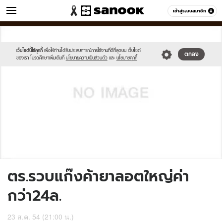
ข่าว
เข้าสู่ระบบสมาชิก
หมวดอื่นๆ
//s.isanook.com/sh/0/di/no-
Sanook
//s.isanook.com/sr/0/images/logo-
600
60
thumbnail-
new-
image.jpg
sanook.png
เว็บไซต์นี้ใช้คุกกี้
เพื่อให้ท่านได้รับประสบการณ์การใช้งานที่ดีที่สุดบน เว็บไซต์
ตกลง
ของเรา โปรดศึกษาเพิ่มเติมที่
นโยบายความเป็นส่วนตัว
และ
นโยบายคุกกี้
ตร.รวบแก๊งค้ายาลอตใหญ่ค่า
กว่า24ล.
23 ส.ค. 54 (21:00 น.)