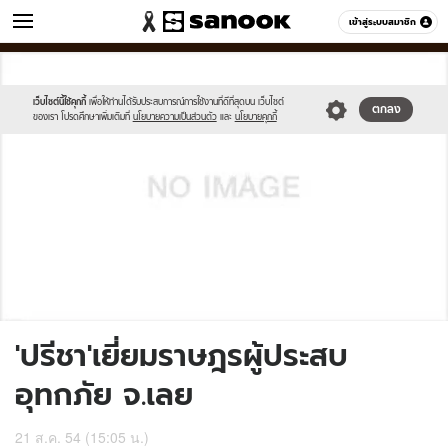
ข่าว
เข้าสู่ระบบสมาชิก
หมวดอื่นๆ
//s.isanook.com/sh/0/di/no-
Sanook
//s.isanook.com/sr/0/images/logo-
600
60
thumbnail-
new-
image.jpg
sanook.png
เว็บไซต์นี้ใช้คุกกี้
เพื่อให้ท่านได้รับประสบการณ์การใช้งานที่ดีที่สุดบน เว็บไซต์
ตกลง
ของเรา โปรดศึกษาเพิ่มเติมที่
นโยบายความเป็นส่วนตัว
และ
นโยบายคุกกี้
'ปรีชา'เยี่ยมราษฎรผู้ประสบ
อุทกภัย จ.เลย
21 ส.ค. 54 (15:05 น.)