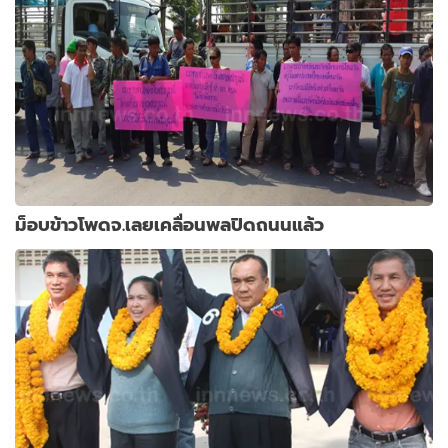
ม็อบข้าวโพดจ.เลยเคลื่อนพลปิดถนนแล้ว