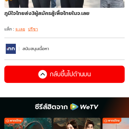
ภูมิใจไทยส่ง3ผู้สมัครสู้เพื่อไทยในจ.เลย
แท็ก :
จ.เลย
ปรีชา
สนับสนุนเนื้อหา
กลับขึ้นไปด้านบน
ซีรีส์ฮิตจาก