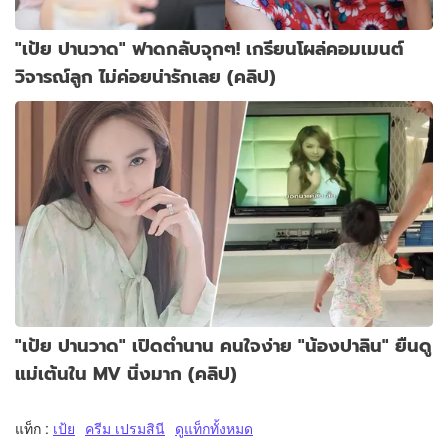
"เป้ย ปานวาด" ฟาดกลับจุกๆ! เกรียนโผล่คอมเมนต์
วิจารณ์ลูก ไม่ค่อยน่ารักเลย (คลิป)
"เป้ย ปานวาด" เปิดตำนาน คนใจง่าย "น้องปาลิน" ยืนดู
แม่เต้นใน MV นิ่งมาก (คลิป)
แท็ก :
เป้ย
ครีม เปรมสินี
ดูแท็กทั้งหมด