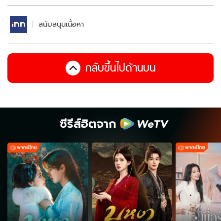
สนับสนุนเนื้อหา
กลับขึ้นไปด้านบน
ซีรีส์ฮิตจาก