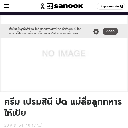
ข่าวบันเทิง
เข้าสู่ระบบสมาชิก
หมวดอื่นๆ
//s.isanook.com/sh/0/di/no-
Sanook
//s.isanook.com/sr/0/images/logo-
600
60
thumbnail-
new-
image.jpg
sanook.png
เว็บไซต์นี้ใช้คุกกี้
เพื่อให้ท่านได้รับประสบการณ์การใช้งานที่ดีที่สุดบน เว็บไซต์
ตกลง
ของเรา โปรดศึกษาเพิ่มเติมที่
นโยบายความเป็นส่วนตัว
และ
นโยบายคุกกี้
ครีม เปรมสินี ปัด แม่สื่อลูกทหาร
ให้เป้ย
20 ส.ค. 54 (10:17 น.)