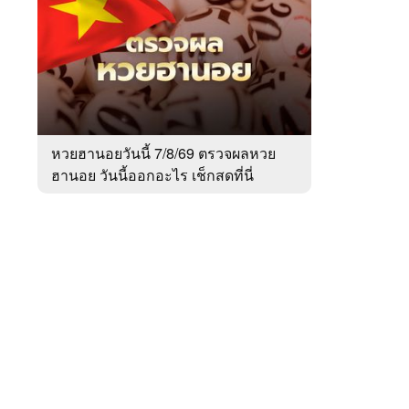
สัปดาห์
ของ
Sanook
ข่าว
 WeTV
หวยฮานอยวันนี้ 7/8/69 ตรวจผลหวย
ฮานอย วันนี้ออกอะไร เช็กสดที่นี่
ติดต่อโฆษณา
tencentthbd
sales@tencent.co.th
รา
ร้องเรียนเนื้อหาไม่เหมาะสม
แนะนำติชม แจ้งปัญหาการใช้งาน