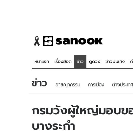
หน้าแรก
เรื่องฮอต
ข่าว
ดูดวง
ข่าวบันเทิง
ก
ข่าว
ข่าว
ดูดวง - 
อาชญากรรม
การเมือง
ต่างประเทศ
เรื่องฮอต
ดูดวง
ข่าว
หวยไทย
กรมวังผู้ใหญ่มอบ
ข่าวบันเทิง
สถิติหวยไท
บางระกำ
ข่าวกีฬา
หวยลาว
ข่าวเศรษฐกิจ