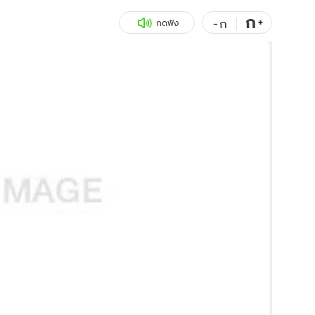
ก
สุขภาพ
+
ดูทีวี
-
ก
กดฟัง
เที่ยว-กิน
WeTV
Tasteful Thailand
Exclusive
Sanook Choice
นิยาย
ยลได้ที่
ร่วมงานกับเ