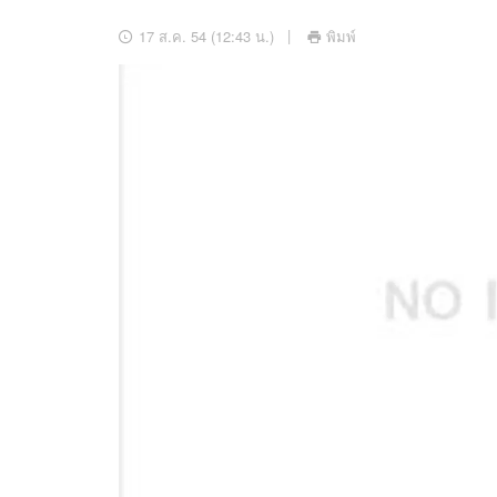
อัปเดตจีน
17 ส.ค. 54 (12:43 น.)
พิมพ์
เช็กข่าวชัวร์
ติดตามสนุกโซเชี
ดาวน์โหลดสนุกแอปฟรี
สงวนลิขสิทธิ์ ©
2569
บริษัท อิมเมจ ฟิวเจอร์ (ประเทศไทย) จำกัด