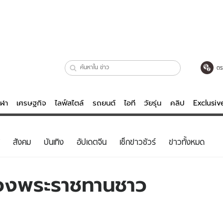
ตร
ีฬา
เศรษฐกิจ
ไลฟ์สไตล์
รถยนต์
ไอที
วัยรุ่น
คลิป
Exclusi
ตรวจหวย
ไลฟ์สไตล์
บันเทิงค
สังคม
บันเทิง
อัปเดตจีน
เช็กข่าวชัวร์
ข่าวทั้งหมด
ผู้หญิง
หนัง-ละคร
ผู้ชาย
เพลง
ของพระราชทานชาว
ย
วัยรุ่น
เกมส์
ไอที
คลิป
รถยนต์
พอดแคสต์