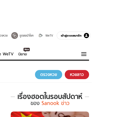
เข้าสู่ระบบสมาชิก
วจหวย
ขูดเลขนำโชค
WeTV
ve WeTV
นิยาย
รบรส
ความรู้รอบตัว
ตรวจหวย
หวยลาว
ฮาวทู
กูรู-รอบรู้
เรื่องฮอตในรอบสัปดาห์
เรื่อง
ของ
Sanook ข่าว
ฮอต
ใน
รอบ