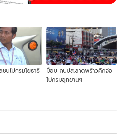
ลชนไปกรมโยธาธิ
ม็อบ กปปส.ลาดพร้าวคึกจ่อ
ไปกรมอุทยานฯ