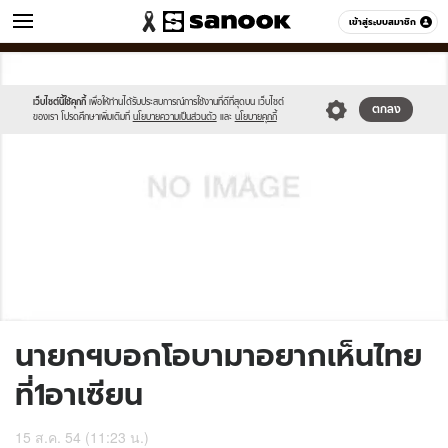
ข่าว
เข้าสู่ระบบสมาชิก
หมวดอื่นๆ
//s.isanook.com/sh/0/di/no-
Sanook
//s.isanook.com/sr/0/images/logo-
600
60
thumbnail-
new-
image.jpg
sanook.png
เว็บไซต์นี้ใช้คุกกี้
เพื่อให้ท่านได้รับประสบการณ์การใช้งานที่ดีที่สุดบน เว็บไซต์
ตกลง
ของเรา โปรดศึกษาเพิ่มเติมที่
นโยบายความเป็นส่วนตัว
และ
นโยบายคุกกี้
นายกฯบอกโอบามาอยากเห็นไทย
ที่1อาเซียน
15 ส.ค. 54 (11:23 น.)