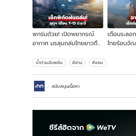
พกร่มด้วย! เปิดพยากรณ์
เตือนระลอกใ
อากาศ มรสุมถล่มไทยยาวถึง
ไทยร้อนจัด
13 มิ.ย.นี้ กทม.เจอฝนชุ่มฉ่ำ
เช็กพื้นที่เสี
ด้วย
น้ำท่วมฉับพลัน
อีสาน
สังคม
สนับสนุนเนื้อหา
ซีรีส์ฮิตจาก