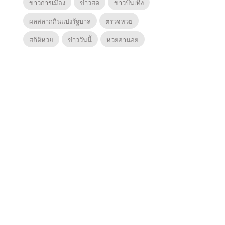
ข่าวการเมือง
ข่าวสด
ข่าวบันเทิง
ผลสลากกินแบ่งรัฐบาล
ตรวจหวย
สถิติหวย
ข่าววันนี้
หวยฮานอย