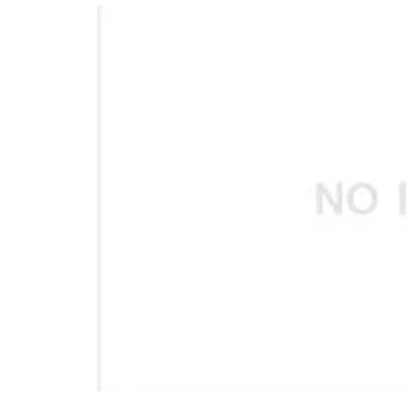
อัปเดตจีน
เช็กข่าวชัวร์
ติดตามสนุกโซเชี
ดาวน์โหลดสนุกแอปฟรี
สงวนลิขสิทธิ์ ©
2569
บริษัท อิมเมจ ฟิวเจอร์ (ประเทศไทย) จำกัด