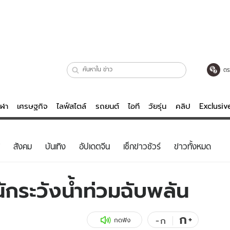
ตร
ีฬา
เศรษฐกิจ
ไลฟ์สไตล์
รถยนต์
ไอที
วัยรุ่น
คลิป
Exclusi
ตรวจหวย
ไลฟ์สไตล์
บันเทิงค
สังคม
บันเทิง
อัปเดตจีน
เช็กข่าวชัวร์
ข่าวทั้งหมด
ผู้หญิง
หนัง-ละคร
ผู้ชาย
เพลง
กระวังน้ำท่วมฉับพลัน
ย
วัยรุ่น
เกมส์
ไอที
คลิป
ก
+
-
ก
กดฟัง
รถยนต์
พอดแคสต์