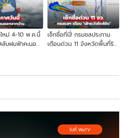
หม่ 4-10 พ.ค.นี้
เช็กชื่อที่นี่! กรมชลประทาน
สลับฝนฟ้าคะนอง
เตือนด่วน 11 จังหวัดพื้นที่ริม
่ยง!
น้ำ "เฝ้าระวังใกล้ชิด"
ไปที่ WeTV