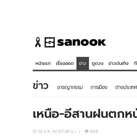
หน้าแรก
เรื่องฮอต
ข่าว
ดูดวง
ข่าวบันเทิง
ก
ข่าว
ข่าว
ดูดวง - 
อาชญากรรม
การเมือง
ต่างประเทศ
เรื่องฮอต
ดูดวง
ข่าว
หวยไทย
เหนือ-อีสานฝนตกหนั
ข่าวบันเทิง
สถิติหวยไท
ข่าวกีฬา
หวยลาว
02 ส.ค. 54 (07:58 น.)
พิมพ์
ข่าวเศรษฐกิจ