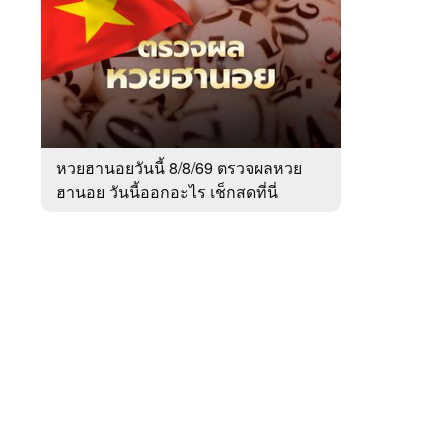
สัปดาห์
ของ
หมวด
สังคม
 WeTV
หวยฮานอยวันนี้ 8/8/69 ตรวจผลหวย
ฮานอย วันนี้ออกอะไร เช็กสดที่นี่
ติดต่อโฆษณา
tencentthbd
sales@tencent.co.th
รา
ร้องเรียนเนื้อหาไม่เหมาะสม
แนะนำติชม แจ้งปัญหาการใช้งาน