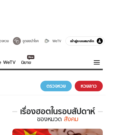
เข้าสู่ระบบสมาชิก
วจหวย
ขูดเลขนำโชค
WeTV
ve WeTV
นิยาย
รบรส
ความรู้รอบตัว
ตรวจหวย
หวยลาว
ฮาวทู
กูรู-รอบรู้
เรื่องฮอตในรอบสัปดาห์
เรื่อง
ของ
หมวด
สังคม
ฮอต
ใน
รอบ