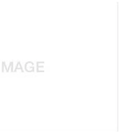
สุขภาพ
ดูทีวี
เที่ยว-กิน
WeTV
Tasteful Thailand
Exclusive
Sanook Choice
นิยาย
ยลได้ที่
ร่วมงานกับเ