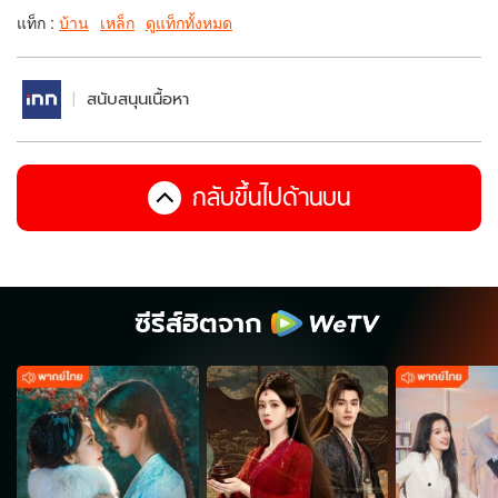
แท็ก :
บ้าน
เหล็ก
ดูแท็กทั้งหมด
สนับสนุนเนื้อหา
กลับขึ้นไปด้านบน
ซีรีส์ฮิตจาก