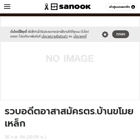
ข่าว
เข้าสู่ระบบสมาชิก
หมวดอื่นๆ
//s.isanook.com/sh/0/di/no-
Sanook
//s.isanook.com/sr/0/images/logo-
600
60
thumbnail-
new-
image.jpg
sanook.png
เว็บไซต์นี้ใช้คุกกี้
เพื่อให้ท่านได้รับประสบการณ์การใช้งานที่ดีที่สุดบน เว็บไซต์
ตกลง
ของเรา โปรดศึกษาเพิ่มเติมที่
นโยบายความเป็นส่วนตัว
และ
นโยบายคุกกี้
รวบอดีตอาสาสมัครตร.บ้านขโมย
เหล็ก
30 ก.ค. 54 (20:05 น.)