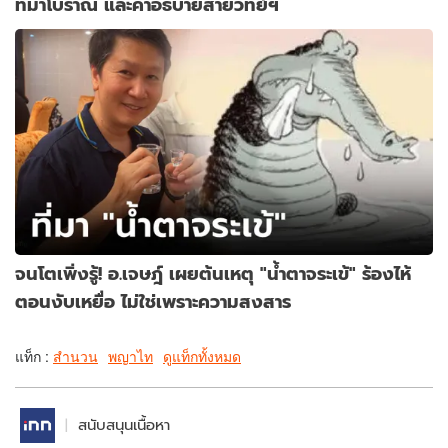
ที่มาโบราณ และคำอธิบายสายวิทย์ฯ
จนโตเพิ่งรู้! อ.เจษฎ์ เผยต้นเหตุ "น้ำตาจระเข้" ร้องไห้
ตอนงับเหยื่อ ไม่ใช่เพราะความสงสาร
แท็ก :
สำนวน
พญาไท
ดูแท็กทั้งหมด
สนับสนุนเนื้อหา