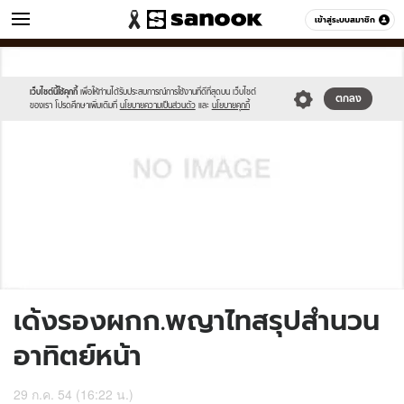
ข่าว
เข้าสู่ระบบสมาชิก
หมวดอื่นๆ
//s.isanook.com/sh/0/di/no-
Sanook
//s.isanook.com/sr/0/images/logo-
600
60
thumbnail-
new-
image.jpg
sanook.png
เว็บไซต์นี้ใช้คุกกี้
เพื่อให้ท่านได้รับประสบการณ์การใช้งานที่ดีที่สุดบน เว็บไซต์
ตกลง
ของเรา โปรดศึกษาเพิ่มเติมที่
นโยบายความเป็นส่วนตัว
และ
นโยบายคุกกี้
เด้งรองผกก.พญาไทสรุปสำนวน
อาทิตย์หน้า
29 ก.ค. 54 (16:22 น.)