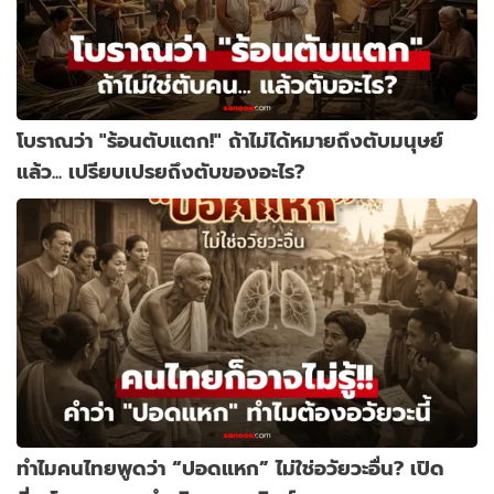
โบราณว่า "ร้อนตับแตก!" ถ้าไม่ได้หมายถึงตับมนุษย์
แล้ว... เปรียบเปรยถึงตับของอะไร?
ทำไมคนไทยพูดว่า “ปอดแหก” ไม่ใช่อวัยวะอื่น? เปิด