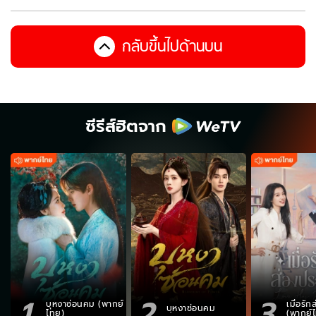
กลับขึ้นไปด้านบน
ซีรีส์ฮิตจาก
1
2
3
บุหงาซ่อนคม (พากย์
เมื่อรั
บุหงาซ่อนคม
ไทย)
(พากย์