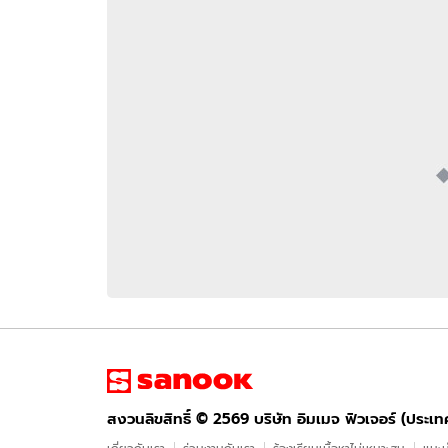
อัปเดตจีน
เช็กข่าวชัวร์
ติดตามสนุกโซเชี
ดาวน์โหลดสนุกแอปฟรี
สงวนลิขสิทธิ์ ©
2569
บริษัท อิมเมจ ฟิวเจอร์ (ประเทศไทย) จำกัด
สงวนลิขสิทธิ์ ©
2569
บริษัท อิมเมจ ฟิวเจอร์ (ประเ