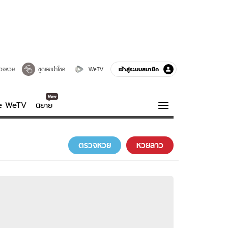
เข้าสู่ระบบสมาชิก
วจหวย
ขูดเลขนำโชค
WeTV
ve WeTV
นิยาย
รบรส
ความรู้รอบตัว
ตรวจหวย
หวยลาว
ฮาวทู
กูรู-รอบรู้