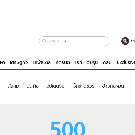
ตร
ีฬา
เศรษฐกิจ
ไลฟ์สไตล์
รถยนต์
ไอที
วัยรุ่น
คลิป
Exclusi
ตรวจหวย
ไลฟ์สไตล์
บันเทิงค
สังคม
บันเทิง
อัปเดตจีน
เช็กข่าวชัวร์
ข่าวทั้งหมด
ผู้หญิง
หนัง-ละคร
ผู้ชาย
เพลง
ย
วัยรุ่น
เกมส์
500
ไอที
คลิป
รถยนต์
พอดแคสต์