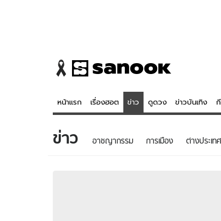
หน้าแรก
เรื่องฮอต
ข่าว
ดูดวง
ข่าวบันเทิง
ก
ข่าว
ข่าว
ดูดวง - 
อาชญากรรม
การเมือง
ต่างประเทศ
เรื่องฮอต
ดูดวง
ข่าว
หวยไทย
ข่าวบันเทิง
สถิติหวยไท
ข่าวกีฬา
หวยลาว
ข่าวเศรษฐกิจ