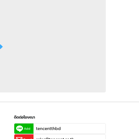
 WeTV
ติดต่อโฆษณา
tencentthbd
sales@tencent.co.th
รา
ร้องเรียนเนื้อหาไม่เหมาะสม
แนะนำติชม แจ้งปัญหาการใช้งาน
ติดต่อโฆษณา
tencentthbd
Add