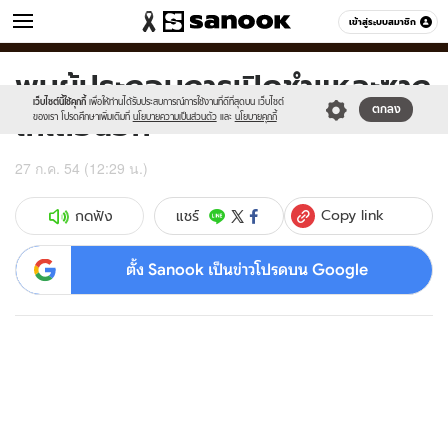
ข่าว
เข้าสู่ระบบสมาชิก
หมวดอื่นๆ
พบผู้ประกอบการเปิดชำแหละซาก
Sanook
//s.isanook.com/sr/0/images/logo-
600
60
new-
เว็บไซต์นี้ใช้คุกกี้
เพื่อให้ท่านได้รับประสบการณ์การใช้งานที่ดีที่สุดบน เว็บไซต์
ไก่เถื่อนอีก
ตกลง
sanook.png
ของเรา โปรดศึกษาเพิ่มเติมที่
นโยบายความเป็นส่วนตัว
และ
นโยบายคุกกี้
27 ก.ค. 54 (12:29 น.)
Copy link
แชร์
กดฟัง
ตั้ง Sanook เป็นข่าวโปรดบน Google