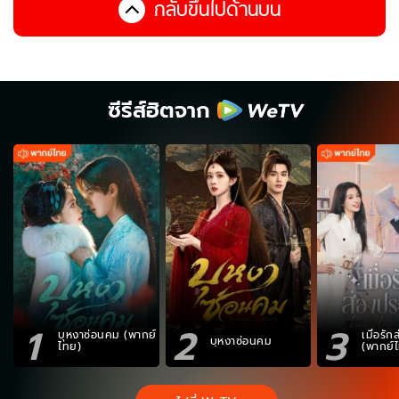
กลับขึ้นไปด้านบน
ซีรีส์ฮิตจาก
1
2
3
บุหงาซ่อนคม (พากย์
เมื่อรั
บุหงาซ่อนคม
ไทย)
(พากย์